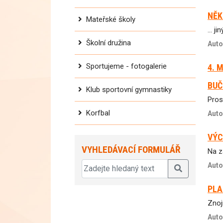
NĚK
Mateřské školy
... 
Školní družina
Auto
Sportujeme - fotogalerie
4. 
BUČ
Klub sportovní gymnastiky
Pros
Korfbal
Auto
VÝC
VYHLEDÁVACÍ FORMULÁŘ
Na z
Auto
PLA
Znoj
Auto