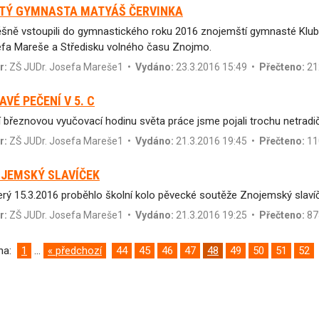
TÝ GYMNASTA MATYÁŠ ČERVINKA
šně vstoupili do gymnastického roku 2016 znojemští gymnasté Klub
fa Mareše a Středisku volného času Znojmo.
r:
ZŠ JUDr. Josefa Mareše1
•
Vydáno:
23.3.2016 15:49 •
Přečteno:
21
AVÉ PEČENÍ V 5. C
í březnovou vyučovací hodinu světa práce jsme pojali trochu netradi
r:
ZŠ JUDr. Josefa Mareše1
•
Vydáno:
21.3.2016 19:45 •
Přečteno:
11
JEMSKÝ SLAVÍČEK
erý 15.3.2016 proběhlo školní kolo pěvecké soutěže Znojemský slaví
r:
ZŠ JUDr. Josefa Mareše1
•
Vydáno:
21.3.2016 19:25 •
Přečteno:
87
ana:
1
...
« předchozí
44
45
46
47
48
49
50
51
52