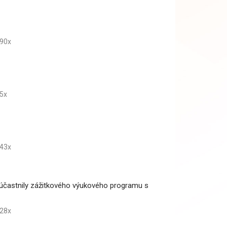
90x
5x
43x
 zúčastnily zážitkového výukového programu s
28x