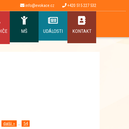
info@evokace.cz
+420 515 227 532
DIČE
MŠ
UDÁLOSTI
KONTAKT
další »
...
54