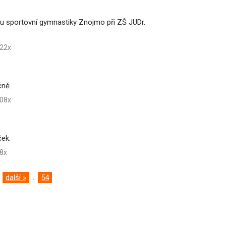
u sportovní gymnastiky Znojmo při ZŠ JUDr.
22x
čně.
08x
ček.
8x
další »
...
54