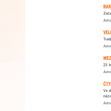
BAR
Začá
Auto
VEL
Trad
Auto
MEZ
23. 
Auto
ČTY
Ve d
názv
Auto