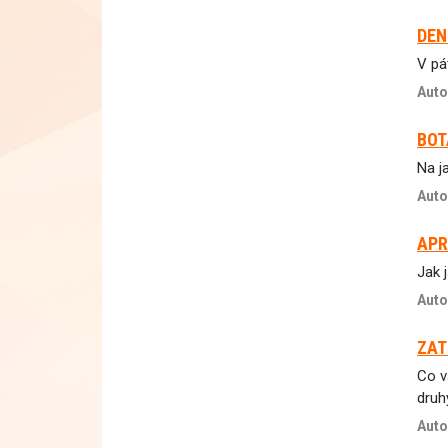
DEN
V pát
Auto
BOT
Na j
Auto
APR
Jak 
Auto
ZAT
Co v
druh
Auto