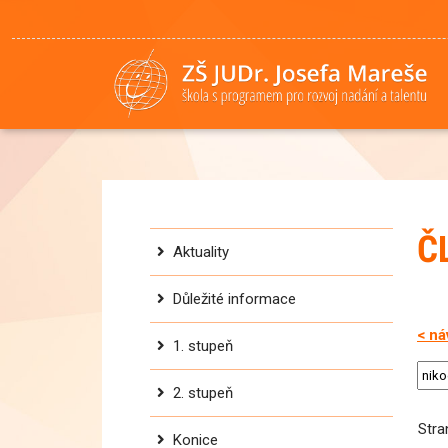
Č
Aktuality
Důležité informace
< ná
1. stupeň
2. stupeň
Str
Konice