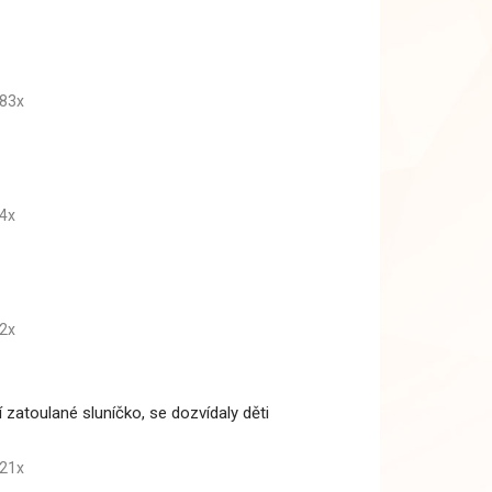
83x
4x
2x
zatoulané sluníčko, se dozvídaly děti
21x