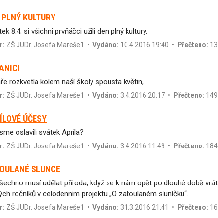
 PLNÝ KULTURY
ek 8.4. si všichni prvňáčci užili den plný kultury.
r:
ZŠ JUDr. Josefa Mareše1
•
Vydáno:
10.4.2016 19:40 •
Přečteno:
13
ANICI
aře rozkvetla kolem naší školy spousta květin,
r:
ZŠ JUDr. Josefa Mareše1
•
Vydáno:
3.4.2016 20:17 •
Přečteno:
149
ÍLOVÉ ÚČESY
jsme oslavili svátek Apríla?
r:
ZŠ JUDr. Josefa Mareše1
•
Vydáno:
3.4.2016 11:49 •
Přečteno:
184
OULANÉ SLUNCE
šechno musí udělat příroda, když se k nám opět po dlouhé době vrátí 
ých ročníků v celodenním projektu „O zatoulaném sluníčku“.
r:
ZŠ JUDr. Josefa Mareše1
•
Vydáno:
31.3.2016 21:41 •
Přečteno:
16