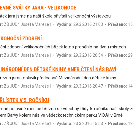
EVNÉ SVÁTKY JARA - VELIKONOCE
tek jara jsme na naší škole přivítali velikonoční výstavkou.
r:
ZŠ JUDr. Josefa Mareše1
•
Vydáno:
29.3.2016 21:03 •
Přečteno:
15
IKONOČNÍ ZDOBENÍ
iční zdobení velikonočních břízek letos proběhlo na dvou místech.
r:
ZŠ JUDr. Josefa Mareše1
•
Vydáno:
29.3.2016 20:54 •
Přečteno:
29
INÁRODNÍ DEN DĚTSKÉ KNIHY ANEB ČTENÍ NÁS BAVÍ
března jsme oslavili předčasně Mezinárodní den dětské knihy.
r:
ZŠ JUDr. Josefa Mareše1
•
Vydáno:
29.3.2016 20:47 •
Přečteno:
14
ŘLÍSTEK V 5. ROČNÍKU
ruhé polovině měsíce března se všechny třídy 5. ročníku naší školy
em Barvy kolem nás ve vědeckotechnickém parku VIDA! v Brně.
r:
ZŠ JUDr. Josefa Mareše1
•
Vydáno:
23.3.2016 15:53 •
Přečteno:
13