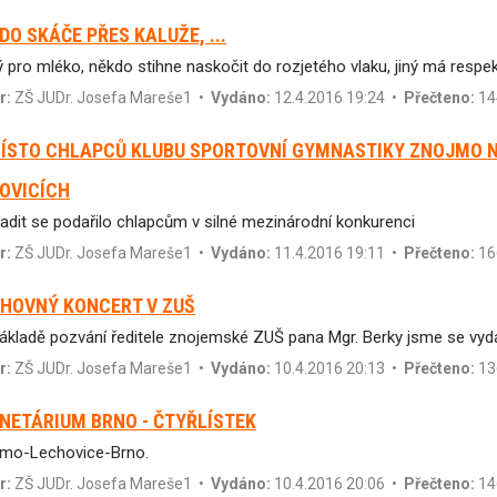
DO SKÁČE PŘES KALUŽE, ...
jiný pro mléko, někdo stihne naskočit do rozjetého vlaku, jiný má re
r:
ZŠ JUDr. Josefa Mareše1
•
Vydáno:
12.4.2016 19:24 •
Přečteno:
14
MÍSTO CHLAPCŮ KLUBU SPORTOVNÍ GYMNASTIKY ZNOJMO 
OVICÍCH
adit se podařilo chlapcům v silné mezinárodní konkurenci
r:
ZŠ JUDr. Josefa Mareše1
•
Vydáno:
11.4.2016 19:11 •
Přečteno:
16
HOVNÝ KONCERT V ZUŠ
ákladě pozvání ředitele znojemské ZUŠ pana Mgr. Berky jsme se vyda
r:
ZŠ JUDr. Josefa Mareše1
•
Vydáno:
10.4.2016 20:13 •
Přečteno:
13
NETÁRIUM BRNO - ČTYŘLÍSTEK
mo-Lechovice-Brno.
r:
ZŠ JUDr. Josefa Mareše1
•
Vydáno:
10.4.2016 20:06 •
Přečteno:
14