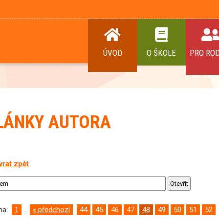
ÚVOD
O ŠKOLE
PRO RO
LÁNKY AUTORA
vrat zpět
ana:
1
...
« předchozí
44
45
46
47
48
49
50
51
52