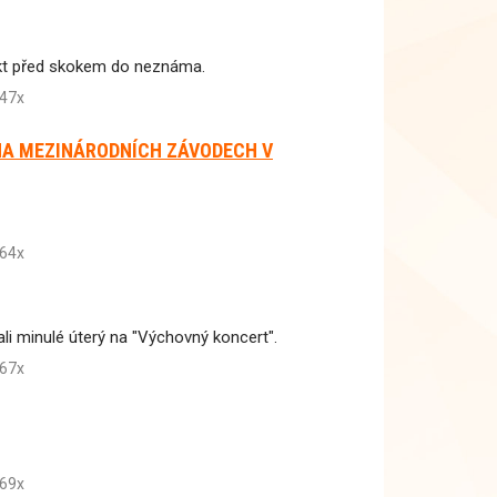
spekt před skokem do neznáma.
47x
NA MEZINÁRODNÍCH ZÁVODECH V
64x
li minulé úterý na "Výchovný koncert".
67x
69x