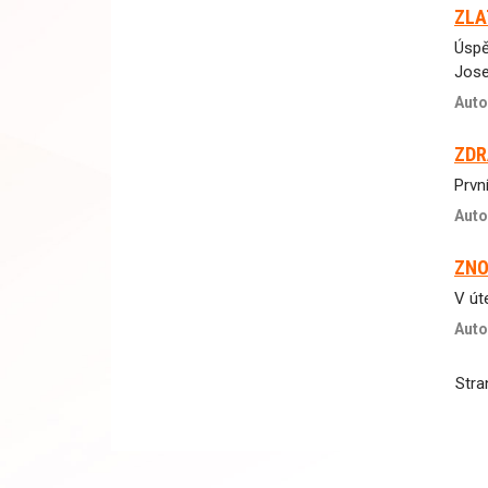
ZLA
Úspě
Jose
Auto
ZDR
Prvn
Auto
ZNO
V út
Auto
Str