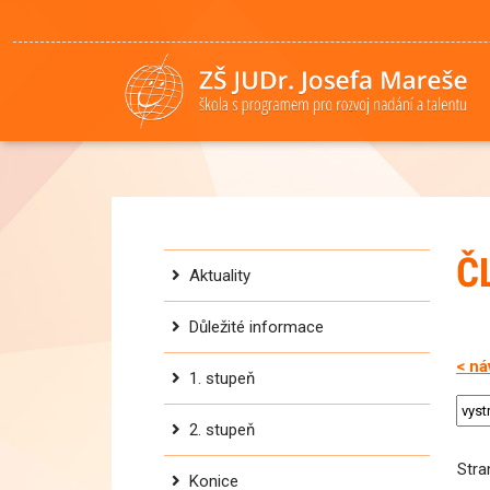
Č
Aktuality
Důležité informace
< ná
1. stupeň
2. stupeň
Str
Konice