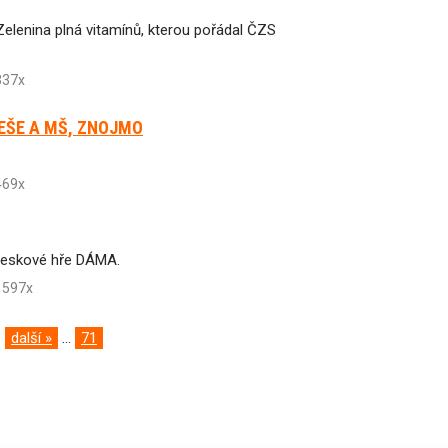
Zelenina plná vitamínů, kterou pořádal ČZS
37x
REŠE A MŠ, ZNOJMO
69x
 deskové hře DÁMA.
597x
další »
...
71