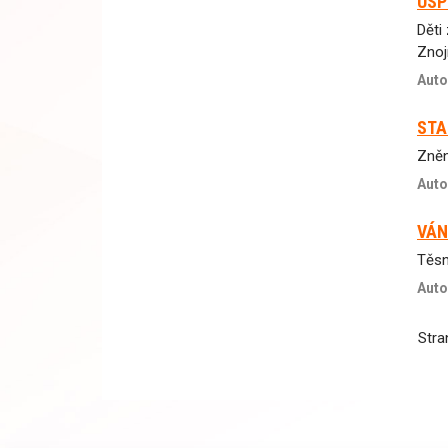
ÚSP
Děti
Zno
Auto
STA
Zněn
Auto
VÁN
Těsn
Auto
Str