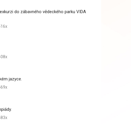
na exkurzi do zábavného vědeckého parku VIDA
16x
08x
ckém jazyce.
69x
mpiády.
83x