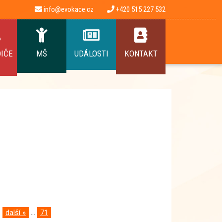
info@evokace.cz
+420 515 227 532
DIČE
MŠ
UDÁLOSTI
KONTAKT
další »
...
71