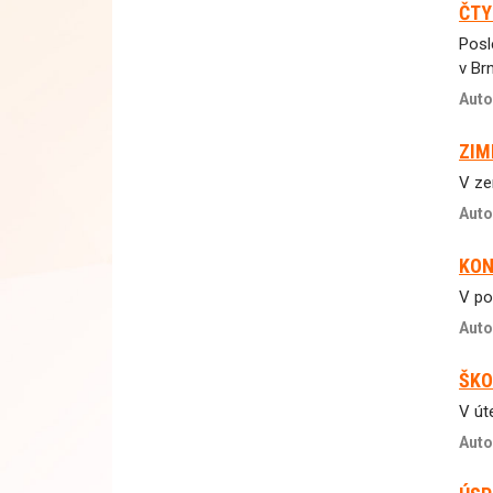
ČTY
Posl
v Br
Auto
ZIM
V ze
Auto
KON
V po
Auto
ŠKO
V út
Auto