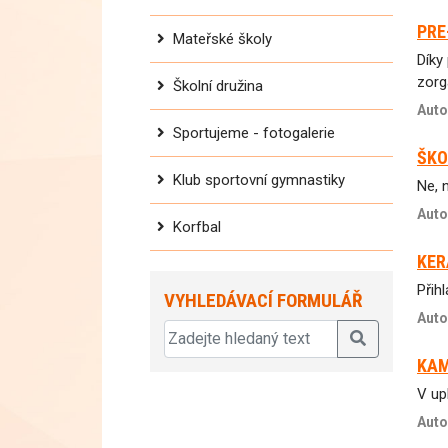
PRE
Mateřské školy
Díky
zorg
Školní družina
Auto
Sportujeme - fotogalerie
ŠKO
Klub sportovní gymnastiky
Ne, 
Auto
Korfbal
KER
Přih
VYHLEDÁVACÍ FORMULÁŘ
Auto
KAM
V up
Auto