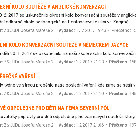
ESNÍ KOLO SOUTĚŽE V ANGLICKÉ KONVERZACI
8. 2. 2017 se uskutečnilo okresní kolo konverzační soutěže v anglick
dní odborné škole pedagogické na Pontassievské ulici ve Znojmě.
r:
ZŠ JUDr. Josefa Mareše 2
•
Vydáno:
17.2.2017 19:43 •
Přečteno:
15
LNÍ KOLO KONVERZAČNÍ SOUTĚŽE V NĚMECKÉM JAZYCE
ndělí 30. 1. 2017 se uskutečnilo na naší škole školní kolo konverza
r:
ZŠ JUDr. Josefa Mareše 2
•
Vydáno:
1.2.2017 21:13 •
Přečteno:
15
ĚREČNÉ VAŘENÍ
lý týdne ve středu proběhlo naše poslední vaření, kde jsme se sešli vši
r:
ZŠ JUDr. Josefa Mareše 2
•
Vydáno:
1.2.2017 21:10 •
Přečteno:
14
VÉ ODPOLEDNE PRO DĚTI NA TÉMA SEVERNÍ PÓL
ovatelky připravily pro děti odpoledne plné zajímavých soutěží, kter
r:
ZŠ JUDr. Josefa Mareše 2
•
Vydáno:
1.2.2017 21:06 •
Přečteno:
19