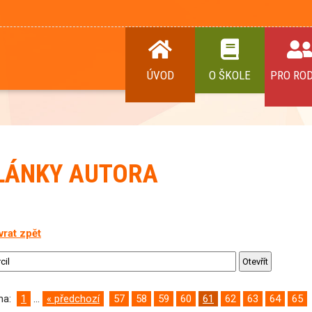
ÚVOD
O ŠKOLE
PRO RO
LÁNKY AUTORA
vrat zpět
ana:
1
...
« předchozí
57
58
59
60
61
62
63
64
65