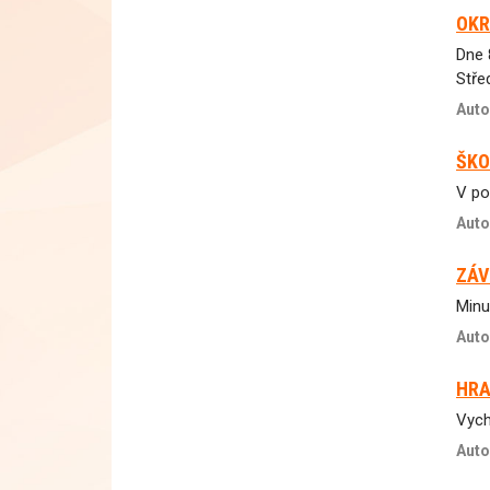
OKR
Dne 
Stře
Auto
ŠKO
V po
Auto
ZÁV
Minu
Auto
HRA
Vych
Auto