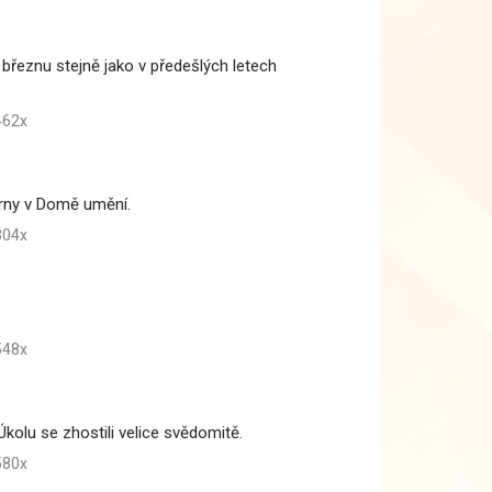
řeznu stejně jako v předešlých letech
62x
rárny v Domě umění.
04x
48x
Úkolu se zhostili velice svědomitě.
80x