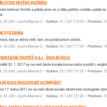
ŘLÍSTEK PÁTÉHO ROČNÍKU
ední lednový čtvrtek a pátek jsme se s žáky pátého ročníku vydali 
ně.
r:
ZŠ JUDr. Josefa Mareše 2
•
Vydáno:
31.1.2017 19:53 •
Přečteno:
15
NÍ VÝSTAVKA
mích, kde je věčný sníh, tam zní pořád jenom smích…
r:
ZŠ JUDr. Josefa Mareše 2
•
Vydáno:
30.1.2017 17:29 •
Přečteno:
14
VERZAČNÍ SOUTĚŽ V AJ - ŠKOLNÍ KOLO
ndělí 23. 1. 2017 se na naší škole konala konverzační soutěž v angli
r:
ZŠ JUDr. Josefa Mareše 2
•
Vydáno:
25.1.2017 21:25 •
Přečteno:
15
LNÍ KOLO BIOLOGICKÉ OLYMPIÁDY
erý 17. ledna 2017 se na naší škole konalo školní kolo biologické oly
r:
ZŠ JUDr. Josefa Mareše 2
•
Vydáno:
25.1.2017 21:20 •
Přečteno:
15