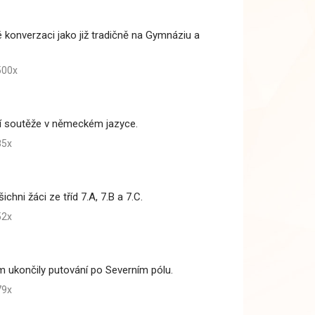
é konverzaci jako již tradičně na Gymnáziu a
00x
ční soutěže v německém jazyce.
85x
chni žáci ze tříd 7.A, 7.B a 7.C.
52x
ým ukončily putování po Severním pólu.
79x