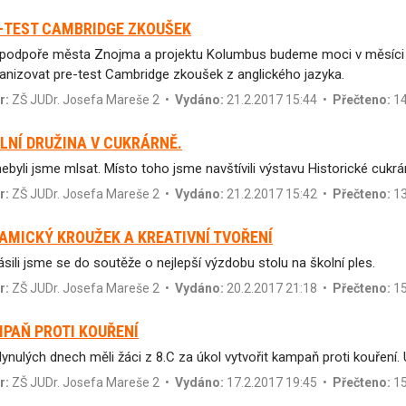
-TEST CAMBRIDGE ZKOUŠEK
 podpoře města Znojma a projektu Kolumbus budeme moci v měsíci b
anizovat pre-test Cambridge zkoušek z anglického jazyka.
r:
ZŠ JUDr. Josefa Mareše 2
•
Vydáno:
21.2.2017 15:44 •
Přečteno:
14
LNÍ DRUŽINA V CUKRÁRNĚ.
nebyli jsme mlsat. Místo toho jsme navštívili výstavu Historické cuk
r:
ZŠ JUDr. Josefa Mareše 2
•
Vydáno:
21.2.2017 15:42 •
Přečteno:
13
AMICKÝ KROUŽEK A KREATIVNÍ TVOŘENÍ
lásili jsme se do soutěže o nejlepší výzdobu stolu na školní ples.
r:
ZŠ JUDr. Josefa Mareše 2
•
Vydáno:
20.2.2017 21:18 •
Přečteno:
15
PAŇ PROTI KOUŘENÍ
lynulých dnech měli žáci z 8.C za úkol vytvořit kampaň proti kouření. 
r:
ZŠ JUDr. Josefa Mareše 2
•
Vydáno:
17.2.2017 19:45 •
Přečteno:
15