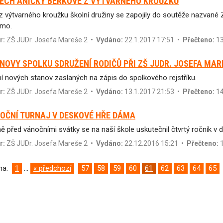
ĚCH ANIČKY BERKOVÉ Z VÝTVARNÉHO KROUŽKU
 z výtvarného kroužku školní družiny se zapojily do soutěže nazvané 
jmo.
r:
ZŠ JUDr. Josefa Mareše 2
•
Vydáno:
22.1.2017 17:51 •
Přečteno:
13
NOVY SPOLKU SDRUŽENÍ RODIČŮ PŘI ZŠ JUDR. JOSEFA MA
í nových stanov zaslaných na zápis do spolkového rejstříku.
r:
ZŠ JUDr. Josefa Mareše 2
•
Vydáno:
13.1.2017 21:53 •
Přečteno:
14
OČNÍ TURNAJ V DESKOVÉ HŘE DÁMA
ě před vánočními svátky se na naší škole uskutečnil čtvrtý ročník v
r:
ZŠ JUDr. Josefa Mareše 2
•
Vydáno:
22.12.2016 15:21 •
Přečteno:
1
ana:
1
...
« předchozí
57
58
59
60
61
62
63
64
65