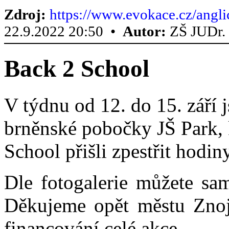
Zdroj:
https://www.evokace.cz/angli
22.9.2022 20:50 •
Autor:
ZŠ JUDr. 
Back 2 School
V týdnu od 12. do 15. září j
brněnské pobočky JŠ Park, 
School přišli zpestřit hodin
Dle fotogalerie můžete sam
Děkujeme opět městu Zno
financování celé akce.