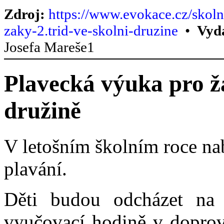
Zdroj:
https://www.evokace.cz/skoln
zaky-2.trid-ve-skolni-druzine
•
Vyd
Josefa Mareše1
Plavecká výuka pro žá
družině
V letošním školním roce na
plavání.
Děti budou odcházet na
vyučovací hodině v doprov