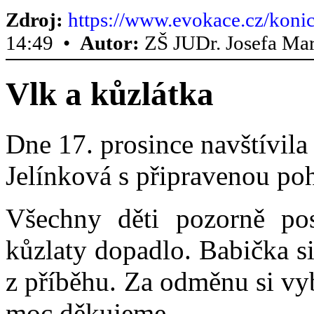
Zdroj:
https://www.evokace.cz/konic
14:49 •
Autor:
ZŠ JUDr. Josefa Mar
Vlk a kůzlátka
Dne 17. prosince navštívil
Jelínková s připravenou po
Všechny děti pozorně pos
kůzlaty dopadlo. Babička si
z příběhu. Za odměnu si vy
moc děkujeme.