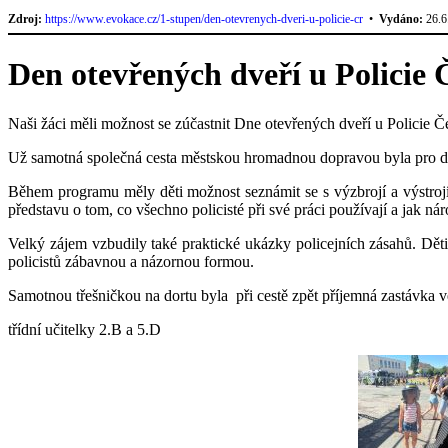
Zdroj:
https://www.evokace.cz/1-stupen/den-otevrenych-dveri-u-policie-cr
•
Vydáno:
26.6
Den otevřených dveří u Policie
Naši žáci měli možnost se zúčastnit Dne otevřených dveří u Policie Č
Už samotná společná cesta městskou hromadnou dopravou byla pro dět
Během programu měly děti možnost seznámit se s výzbrojí a výstrojí
představu o tom, co všechno policisté při své práci používají a jak ná
Velký zájem vzbudily také praktické ukázky policejních zásahů. Děti 
policistů zábavnou a názornou formou.
Samotnou třešničkou na dortu byla při cestě zpět příjemná zastávka ve
třídní učitelky 2.B a 5.D