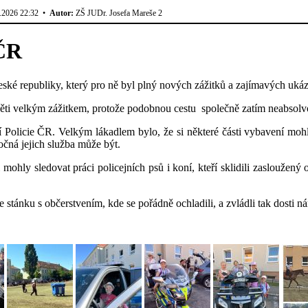
.2026 22:32 •
Autor:
ZŠ JUDr. Josefa Mareše 2
 ČR
eské republiky, který pro ně byl plný nových zážitků a zajímavých uká
i velkým zážitkem, protože podobnou cestu společně zatím neabsolvov
 Policie ČR. Velkým lákadlem bylo, že si některé části vybavení mohl
ročná jejich služba může být.
mohly sledovat práci policejních psů i koní, kteří sklidili zasloužený 
 stánku s občerstvením, kde se pořádně ochladili, a zvládli tak dosti n