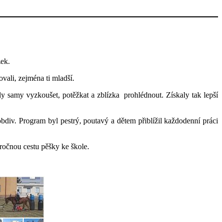
zek.
ali, zejména ti mladší.
y samy vyzkoušet, potěžkat a zblízka prohlédnout. Získaly tak lepší
obdiv. Program byl pestrý, poutavý a dětem přiblížil každodenní práci
áročnou cestu pěšky ke škole.