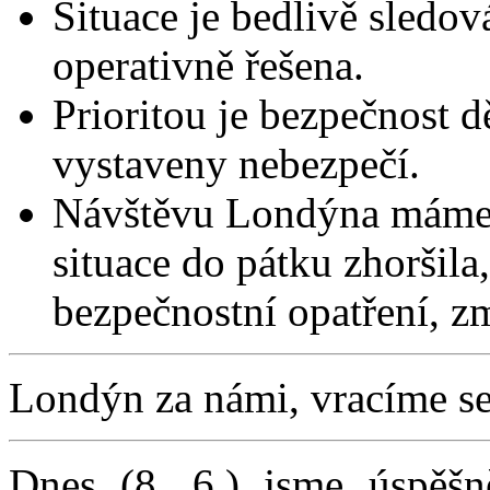
Situace je bedlivě sledo
operativně řešena.
Prioritou je bezpečnost 
vystaveny nebezpečí.
Návštěvu Londýna máme 
situace do pátku zhoršil
bezpečnostní opatření, z
Londýn za námi, vracíme s
Dnes (8. 6.) jsme úspěš