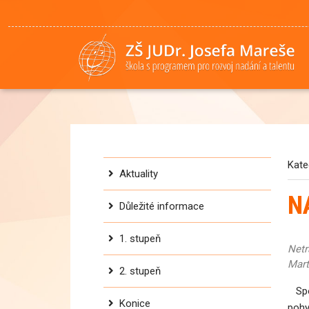
Kate
Aktuality
N
Důležité informace
1. stupeň
Netr
Mart
2. stupeň
Spol
Konice
pohy