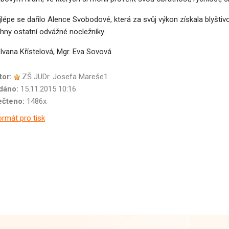
épe se dařilo Alence Svobodové, která za svůj výkon získala blyštivo
hny ostatní odvážné nocležníky.
 Ivana Křístelová, Mgr. Eva Sovová
tor:
ZŠ JUDr. Josefa Mareše1
dáno:
15.11.2015 10:16
ečteno:
1486x
rmát pro tisk