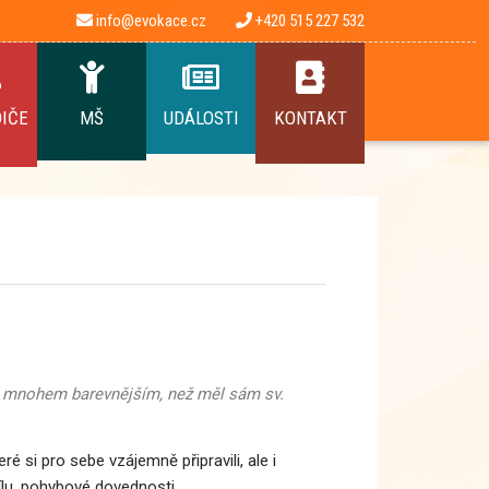
info@evokace.cz
+420 515 227 532
DIČE
MŠ
UDÁLOSTI
KONTAKT
koni mnohem barevnějším, než měl sám sv.
 si pro sebe vzájemně připravili, ale i
ílu, pohybové dovednosti.