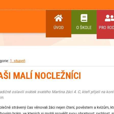
ÚVOD
O ŠKOLE
PRO RO
gorie:
1. stupeň
AŠI MALÍ NOCLEŽNÍCI
adičně oslavili svátek svatého Martina žáci 4. C, kteří přijeli na 
in.
ečně strávený čas věnovali žáci nejen čtení, pověstem a kvízům, které
bovým hrám, ve kterých si mohli prověřit svou obratnost, rychlost, s