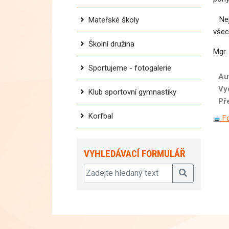
Nejl
Mateřské školy
všec
Školní družina
Mgr.
Sportujeme - fotogalerie
Au
Vy
Klub sportovní gymnastiky
Př
Korfbal
Fo
VYHLEDÁVACÍ FORMULÁŘ