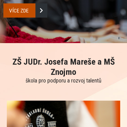
VÍCE ZDE
CHCI VĚDĚT VÍ
VÍCE ZDE
CHCI VĚDĚT VÍ
VÍCE ZDE
CHCI VĚDĚT VÍ
VÍCE ZDE
ZŠ JUDr. Josefa Mareše a MŠ
Znojmo
škola pro podporu a rozvoj talentů