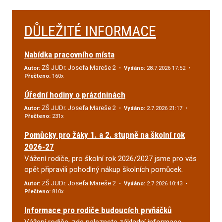
DŮLEŽITÉ INFORMACE
Nabídka pracovního místa
ZŠ JUDr. Josefa Mareše 2
Autor:
•
Vydáno:
28.7.2026 17:52 •
Přečteno:
160x
Úřední hodiny o prázdninách
ZŠ JUDr. Josefa Mareše 2
Autor:
•
Vydáno:
2.7.2026 21:17 •
Přečteno:
231x
Pomůcky pro žáky 1. a 2. stupně na školní rok
2026-27
Vážení rodiče, pro školní rok 2026/2027 jsme pro vás
opět připravili pohodlný nákup školních pomůcek.
ZŠ JUDr. Josefa Mareše 2
Autor:
•
Vydáno:
2.7.2026 10:43 •
Přečteno:
810x
Informace pro rodiče budoucích prvňáčků
Vážení rodiče, zde naleznete základní informace