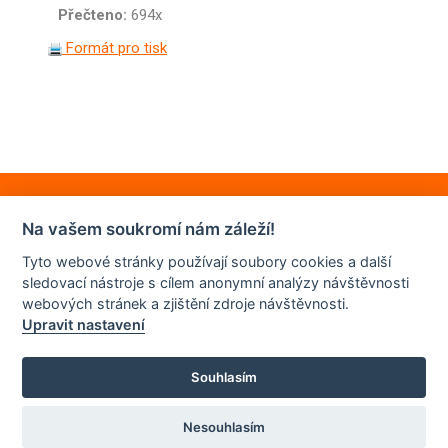
Přečteno:
694x
Formát pro tisk
Na vašem soukromí nám záleží!
Tyto webové stránky používají soubory cookies a další
sledovací nástroje s cílem anonymní analýzy návštěvnosti
webových stránek a zjištění zdroje návštěvnosti.
Upravit nastavení
Souhlasím
© 2022 | ZŠ JUDr. Josefa Mareše a MŠ Znojmo
Nesouhlasím
GDPR
Omluvenky a žádosti
Kontakt
Prohlášení o