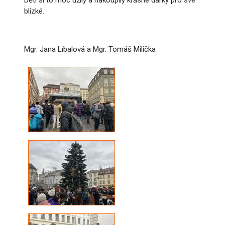
Děti si to moc užily a nakoupily krásné dárky pro své
blízké.
Mgr. Jana Líbalová a Mgr. Tomáš Milička