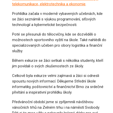
telekomunikace, elektrotechnika a ekonomie
.
Prohlídka začala v moderně vybavených učebnách, kde
se žáci seznámili s výukou programování, síťových
technologií a kybernetické bezpečnosti.
Poté se přesunuli do tělocvičny, kde se dozvěděli o
možnostech sportovního vyžití na škole. Také nahlédli do
specializovaných učeben pro obory logistika a finanční
služby.
Během exkurze se žáci setkali s několika studenty, kteří
jim povídali o svých zkušenostech ze školy.
Celkově byla exkurze velmi zajímavá a žáci si odnesli
spoustu nových informací. Děkujeme Střední škole
informatiky, poštovnictví a finančnictví Brno za srdečné
přivítání a inspirativní prohlídku školy.
Předvánoční období jsme si zpříjemnili návštěvou
vánočních trhů na Zelném trhu i na náměstí Svobody.