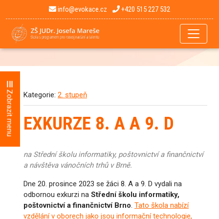
info@evokace.cz
+420 515 227 532
Zobrazit menu
Kategorie:
2. stupeň
EXKURZE 8. A A 9. D
na Střední školu informatiky, poštovnictví a finančnictví
a návštěva vánočních trhů v Brně.
Dne 20. prosince 2023 se žáci 8. A a 9. D vydali na
odbornou exkurzi na
Střední školu informatiky,
poštovnictví a finančnictví Brno
.
Tato škola nabízí
vzdělání v oborech jako jsou informační technologie,