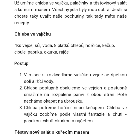
Už umíme chleba ve vajíčku, palačinky a těstovinový salát
s kuřecím masem. Všechny jídla byly moc dobrá. Jestli si
chcete taky uvařit naše pochutiny, tak tady máte naše
recepty.
Chleba ve vajíčku
4ks vejce, sůl, voda, 8 plátků chlebů, hořčice, kečup,
cibule, paprika, okurka, rajče
Postup:
V misce si rozkvedláme vidličkou vejce se špetkou
soli a lžíci vody.
Chleba postupně obalujeme ve vejcích a postupně
smažíme na rozpálené pánvi z obou stran. Poté
necháme okapat na ubrousku.
Chleba potřeme hořčicí nebo kečupem. Chleba ve
vajíčku zdobíme podle vlastní fantazie a chuti -
paprikou, cibulí, okurkou a rajčetem.
Těstovinový salát s kuřecím masem