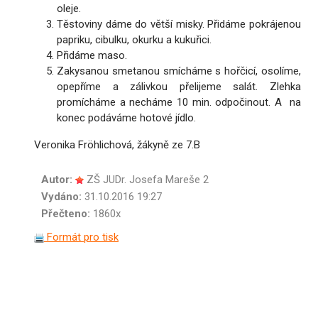
oleje.
Těstoviny dáme do větší misky. Přidáme pokrájenou
papriku, cibulku, okurku a kukuřici.
Přidáme maso.
Zakysanou smetanou smícháme s hořčicí, osolíme,
opepříme a zálivkou přelijeme salát. Zlehka
promícháme a necháme 10 min. odpočinout. A na
konec podáváme hotové jídlo.
Veronika Fröhlichová, žákyně ze 7.B
Autor:
ZŠ JUDr. Josefa Mareše 2
Vydáno:
31.10.2016 19:27
Přečteno:
1860x
Formát pro tisk