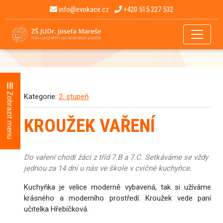
info@evokace.cz
+420 515 227 532
Zobrazit menu
Kategorie:
2. stupeň
KROUŽEK VAŘENÍ
Do vaření chodí žáci z tříd 7.B a 7.C. Setkáváme se vždy
jednou za 14 dní u nás ve škole v cvičné kuchyňce.
Kuchyňka je velice moderně vybavená, tak si užíváme
krásného a moderního prostředí. Kroužek vede paní
učitelka Hřebíčková.