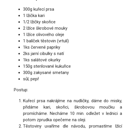
300g kuřecí prsa
1 lžička kari
1/2 lžičky skořice
2 lžíce škrobové mouky
1 lžíce olivového oleje
1 balíček těstovin (vrtulí)
1ks červené papriky
2ks jarní cibulky s natí
1ks salátové okurky
150g sterilované kukuřice
300g zakysané smetany
sůl, pepř
Postup:
Kuřecí prsa nakrájíme na nudličky, dáme do misky,
přidáme kari, skořici, škrobovou moučku a
promícháme. Necháme 10 min. odležet v lednici a
potom zprudka opečeme na oleji.
Těstoviny uvaříme dle návodu, promastíme lžící