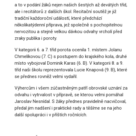
a to v podání žáků nejen našich šestých až devátých tříd,
ale i recitátorů z dalších škol. Recitační soutěž je již
tradiční každoroční událostí, které předchází
několikatýdenní příprava, jež společně s pochopitelnou
nervozitou a stejně velkou dávkou odvahy vrcholí před
zraky publika i poroty.
V kategorii 6. a 7. tříd porota ocenila 1. místem Jolanu
Chmelíkovou (7. C) s postupem do krajského kola, druhé
místo vybojoval Dominik Karas (6. B). V kategorii 8. a 9.
tříd naši školu reprezentovala Lucie Knapová (9. B), které
se přednes rovněž velmi vydařil.
Výhercům i všem zúčastněným patří obrovské uznání za
odvahu i vytrvalost v přípravě, se kterou velmi pomáhal
Jaroslav Nesnídal. S žáky přednes pravidelně nacvičoval,
předal jim nadšení i praktické rady a těšíme se na jeho
další spolupráci i v příštích ročnících.