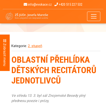
info@evokace.cz
+420 515 227 532
Zobrazit menu
Kategorie:
2. stupeň
OBLASTNÍ PŘEHLÍDKA
DĚTSKÝCH RECITÁTORŮ
JEDNOTLIVCŮ
Ve středu 13. 3. byl sál Znojemské Besedy plný
přednesu poezie i prózy,