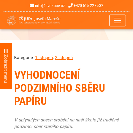
info@evokace.cz
+420 515 227 532
Zobrazit menu
Kategorie:
1. stupeň
,
2. stupeň
VYHODNOCENÍ
PODZIMNÍHO SBĚRU
PAPÍRU
V uplynulých dnech proběhl na naší škole již tradičně
podzimní sběr starého papíru.