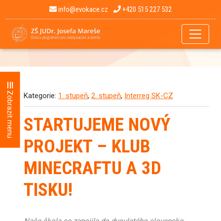
info@evokace.cz
+420 515 227 532
Zobrazit menu
Kategorie:
1. stupeň
,
2. stupeň
,
Interreg SK-CZ
STARTUJEME NOVÝ
PROJEKT – KLUB
MINECRAFTU A 3D
TISKU!