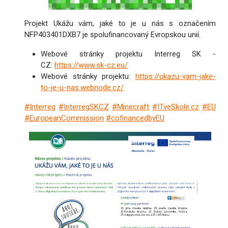
Projekt Ukážu vám, jaké to je u nás s označením
NFP403401DXB7 je spolufinancovaný Evropskou unií.
Webové stránky projektu Interreg SK -
CZ:
https://www.sk-cz.eu/
Webové stránky projektu:
https://ukazu-vam-jake-
to-je-u-nas.webnode.cz/
#Interreg
#InterregSKCZ
#Minecraft
#ITveSkole.cz
#EU
#EuropeanCommission
#cofinancedbyEU