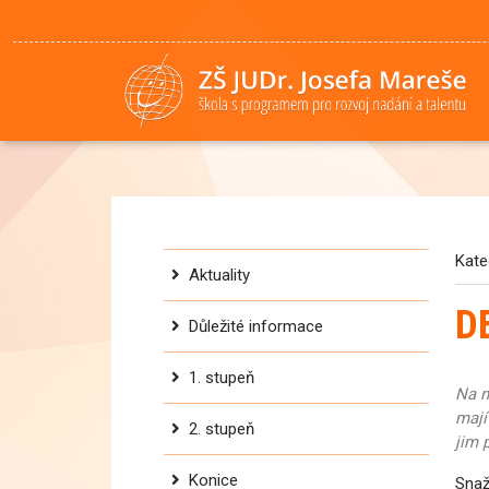
Kate
Aktuality
D
Důležité informace
1. stupeň
Na n
mají
2. stupeň
jim 
Konice
Snaž