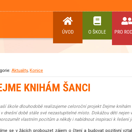
ÚVOD
O ŠKOLE
PRO RO
gorie:
Aktuality
,
Konice
EJME KNIHÁM ŠANCI
aší škole dlouhodobě realizujeme celoroční projekt Dejme knihám š
 v dnešní době stále své nezastupitelné místo. Dokážou děti nejen 
porozumět vlastním pocitům a někdy i nabídnout inspiraci k řešení je
íme se v žácích probouzet zájem o čtení a budovat pozitivní vzta