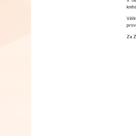
V ne
knih
Věří
prov
Za Z