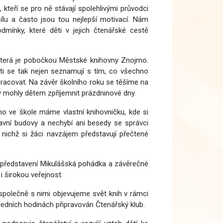
 kteří se pro ně stávají spolehlivými průvodci
sílu a často jsou tou nejlepší motivací. Nám
mínky, které děti v jejich čtenářské cestě
 která je pobočkou Městské knihovny Znojmo.
ěti se tak nejen seznamují s tím, co všechno
 pracovat. Na závěr školního roku se těšíme na
by mohly dětem zpříjemnit prázdninové dny.
ímo ve škole máme vlastní knihovničku, kde si
lavní budovy a nechybí ani besedy se správci
 nichž si žáci navzájem představují přečtené
elní představení Mikulášská pohádka a závěrečné
 i širokou veřejnost.
polečně s nimi objevujeme svět knih v rámci
poledních hodinách připravován Čtenářský klub.