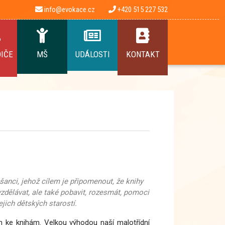
info@evokace.cz
+420 515 227 532
DIČE
MŠ
UDÁLOSTI
KONTAKT
anci, jehož cílem je připomenout, že knihy
vzdělávat, ale také pobavit, rozesmát, pomoci
jich dětských starostí.
h ke knihám. Velkou výhodou naší malotřídní