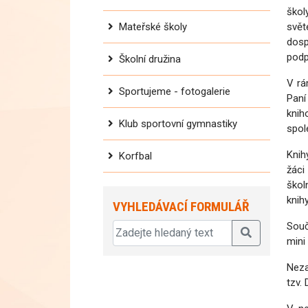
škol
Mateřské školy
svět
dosp
podp
Školní družina
V rá
Sportujeme - fotogalerie
Paní
knih
Klub sportovní gymnastiky
spol
Knih
Korfbal
žáci
škol
knih
VYHLEDÁVACÍ FORMULÁŘ
Souč
mini
Neza
tzv.