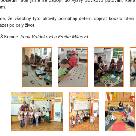
poslední řadě jsme se zapojili do výzvy Sovíkovo putování, která 
ám.
me, že všechny tyto aktivity pomáhají dětem objevit kouzlo čtení 
ázet po celý život.
Š Konice:
Irena Volánková a Emílie Mácová