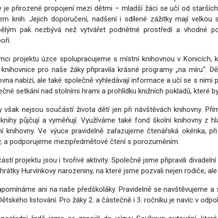
y je přirozené propojení mezi dětmi – mladší žáci se učí od starších,
em knih. Jejich doporučení, nadšení i sdílené zážitky mají velkou 
ělým pak nezbývá než vytvářet podnětné prostředí a vhodné pod
oří.
mci projektu úzce spolupracujeme s místní knihovnou v Konicích,
 knihovnice pro naše žáky připravila krásné programy „na míru“. D
ovna nabízí, ale také společně vyhledávají informace a učí se s nimi
ečné setkání nad stolními hrami a prohlídku knižních pokladů, které 
y však nejsou součástí života dětí jen při návštěvách knihovny. Př
 knihy půjčují a vyměňují. Využíváme také fond školní knihovny z h
ní knihovny. Ve výuce pravidelně zařazujeme čtenářská okénka, při
y, a podporujeme mezipředmětové čtení s porozuměním.
ástí projektu jsou i tvořivé aktivity. Společně jsme připravili divad
 hrátky Hurvínkovy narozeniny, na které jsme pozvali nejen rodiče, ale
pomínáme ani na naše předškoláky. Pravidelně se navštěvujeme a s
 Dětského listování. Pro žáky 2. a částečně i 3. ročníku je navíc v od