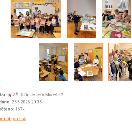
tor:
ZŠ JUDr. Josefa Mareše 2
dáno:
25.6.2026 20:35
ečteno:
167x
rmát pro tisk