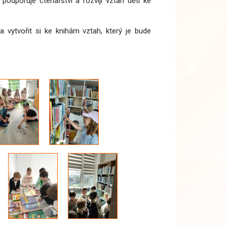
podporuje čtenářství a rozvíjí vztah dětí ke
a vytvořit si ke knihám vztah, který je bude