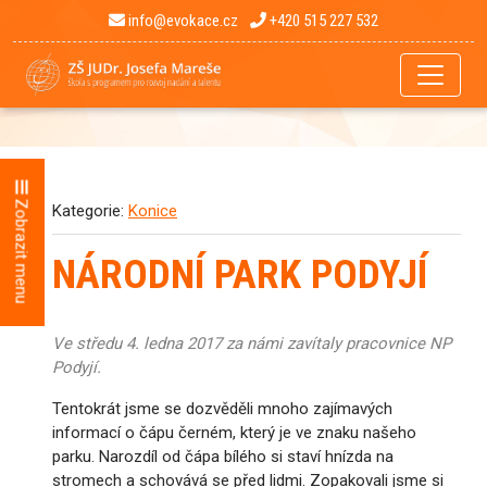
info@evokace.cz
+420 515 227 532
Zobrazit menu
Kategorie:
Konice
NÁRODNÍ PARK PODYJÍ
Ve středu 4. ledna 2017 za námi zavítaly pracovnice NP
Podyjí.
Tentokrát jsme se dozvěděli mnoho zajímavých
informací o čápu černém, který je ve znaku našeho
parku. Narozdíl od čápa bílého si staví hnízda na
stromech a schovává se před lidmi. Zopakovali jsme si