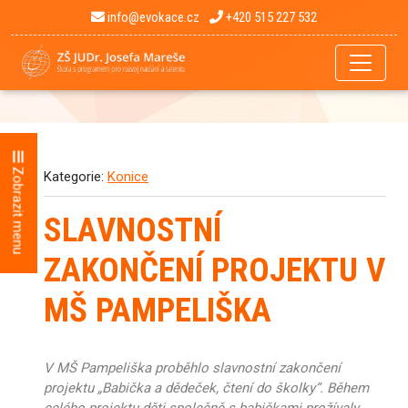
info@evokace.cz
+420 515 227 532
Zobrazit menu
Kategorie:
Konice
SLAVNOSTNÍ
ZAKONČENÍ PROJEKTU V
MŠ PAMPELIŠKA
V MŠ Pampeliška proběhlo slavnostní zakončení
projektu „Babička a dědeček, čtení do školky“. Během