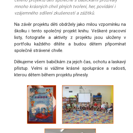
celého projektu děti společně s babičkami prožívaly
mnoho krásných chvil plných tvoření, her, povídání i
vzájemného sdílení zkušeností a zážitků.
Na závěr projektu děti obdržely jako milou vzpomínku na
školku i tento společný projekt knihu. Veškeré pracovní
listy, fotografie a aktivity z projektu jsou uloženy v
portfoliu každého dítěte a budou dětem připomínat
společně strávené chvíle.
Děkujeme všem babičkám za jejich čas, ochotu a laskavý
přístup. Velmi si vážíme krásné spolupráce a radosti,
kterou dětem během projektu přinesly.