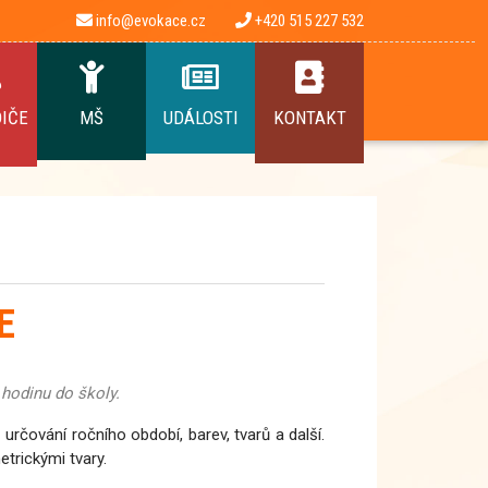
info@evokace.cz
+420 515 227 532
DIČE
MŠ
UDÁLOSTI
KONTAKT
E
 hodinu do školy.
- určování ročního období, barev, tvarů a další.
etrickými tvary.