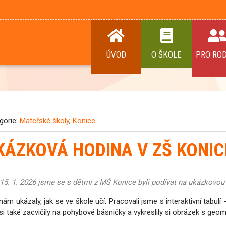
ÚVOD
O ŠKOLE
PRO RO
gorie:
Mateřské školy
,
Konice
KÁZKOVÁ HODINA V ZŠ KONIC
15. 1. 2026 jsme se s dětmi z MŠ Konice byli podívat na ukázkovou
 nám ukázaly, jak se ve škole učí. Pracovali jsme s interaktivní tabulí 
 si také zacvičily na pohybové básničky a vykreslily si obrázek s geom