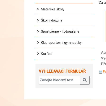
Za u
Mateřské školy
Školní družina
Sportujeme - fotogalerie
Klub sportovní gymnastiky
Au
Korfbal
Vy
Př
VYHLEDÁVACÍ FORMULÁŘ
Fo