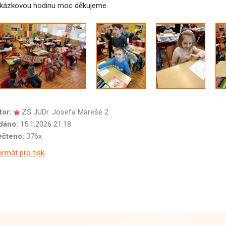
kázkovou hodinu moc děkujeme.
tor:
ZŠ JUDr. Josefa Mareše 2
dáno:
15.1.2026 21:18
ečteno:
376x
rmát pro tisk