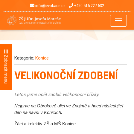
info@evokace.cz
+420 515 227 532
Zobrazit menu
Kategorie:
Konice
VELIKONOČNÍ ZDOBENÍ
Letos jsme opět zdobili velikonoční břízky.
Nejprve na Obrokově ulici ve Znojmě a hned následující
den na návsi v Konicích.
Žáci a kolektiv ZŠ a MŠ Konice