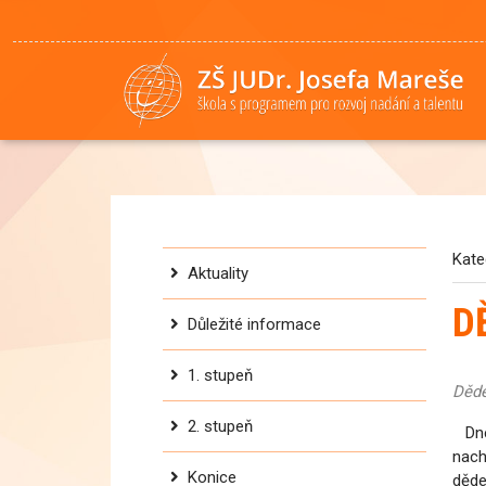
Kate
Aktuality
D
Důležité informace
1. stupeň
Děde
2. stupeň
Dne 
nach
Konice
děde