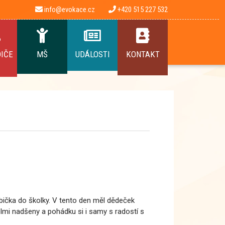
info@evokace.cz
+420 515 227 532
DIČE
MŠ
UDÁLOSTI
KONTAKT
ička do školky. V tento den měl dědeček
lmi nadšeny a pohádku si i samy s radostí s