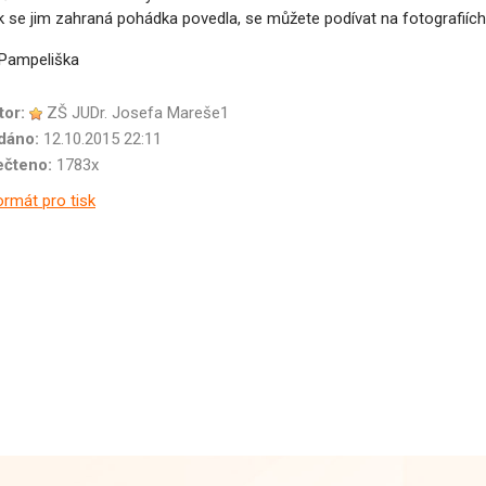
se jim zahraná pohádka povedla, se můžete podívat na fotografiích
Pampeliška
tor:
ZŠ JUDr. Josefa Mareše1
dáno:
12.10.2015 22:11
ečteno:
1783x
rmát pro tisk