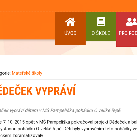
ÚVOD
O ŠKOLE
PRO RO
gorie:
Mateřské školy
ĚDEČEK VYPRÁVÍ
ček vypráví dětem v MŠ Pampeliška pohádku O veliké řepě.
7. 10. 2015 opět v MŠ Pampeliška pokračoval projekt Dědeček a bab
ystanou pohádku O veliké řepě. Děti byly vyprávěním této pohádky ve
čkem zdramatizovaly.