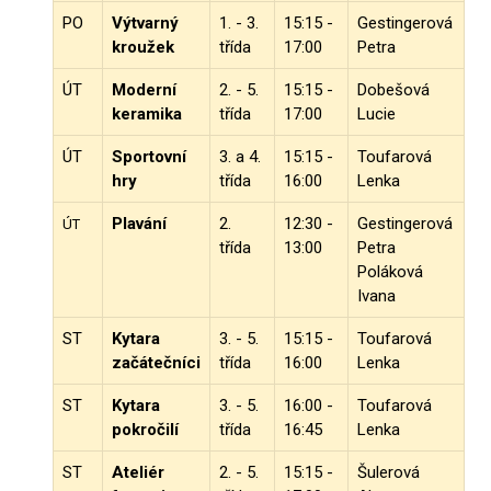
PO
Výtvarný
1. - 3.
15:15 -
Gestingerová
kroužek
třída
17:00
Petra
ÚT
Moderní
2. - 5.
15:15 -
Dobešová
keramika
třída
17:00
Lucie
ÚT
Sportovní
3. a 4.
15:15 -
Toufarová
hry
třída
16:00
Lenka
Plavání
2.
12:30 -
Gestingerová
ÚT
třída
13:00
Petra
Poláková
Ivana
ST
Kytara
3. - 5.
15:15 -
Toufarová
začátečníci
třída
16:00
Lenka
ST
Kytara
3. - 5.
16:00 -
Toufarová
pokročilí
třída
16:45
Lenka
ST
Ateliér
2. - 5.
15:15 -
Šulerová