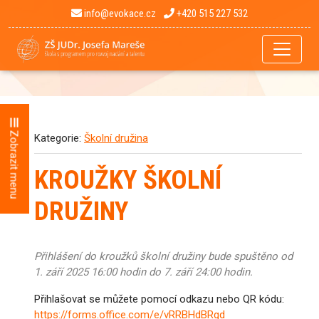
info@evokace.cz
+420 515 227 532
Zobrazit menu
Kategorie:
Školní družina
KROUŽKY ŠKOLNÍ
DRUŽINY
Přihlášení do kroužků školní družiny bude spuštěno od
1. září 2025 16:00 hodin do 7. září 24:00 hodin.
Přihlašovat se můžete pomocí odkazu nebo QR kódu:
https://forms.office.com/e/vRRBHdBRgd