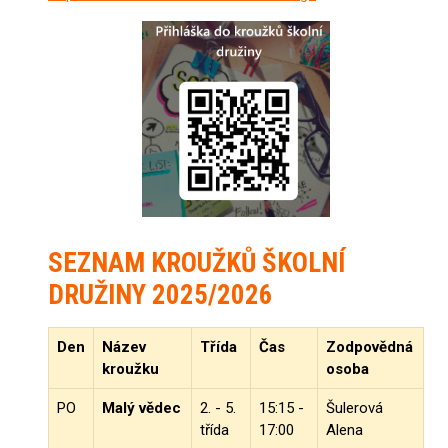
SEZNAM KROUŽKŮ ŠKOLNÍ
DRUŽINY 2025/2026
Den
Název
Třída
Čas
Zodpovědná
kroužku
osoba
PO
Malý vědec
2. - 5.
15:15 -
Šulerová
třída
17:00
Alena