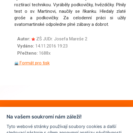
roztírací technikou. Vyráběly podkovičky, hvězdičky. Plnily
test o sv. Martinovi, naučily se říkanku. Hledaly zlaté
groše a podkovičky. Za celodenní práci si užily
svatomartinské odpoledne plné zábavy a dobrot.
Autor:
ZŠ JUDr. Josefa Mareše 2
Vydáno:
14.11.2016 19:23
Přečteno:
1688x
Formát pro tisk
Na vašem soukromí nám záleží!
Tyto webové stránky používají soubory cookies a další
sledovací nástroje s cílem anonymní analýzy návštěvnosti