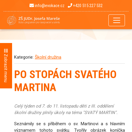
info@evokace.cz
+420 515 227 532
Zobrazit menu
Kategorie:
Školní družina
PO STOPÁCH SVATÉHO
MARTINA
Celý týden od 7. do 11. listopadu děti z III. oddělení
školní družiny plnily úkoly na téma "SVATÝ MARTIN".
Seznámily se s příběhem o sv. Martinovi a s hlavním
významem tohoto svátku. Tvořily obrázek koníčka