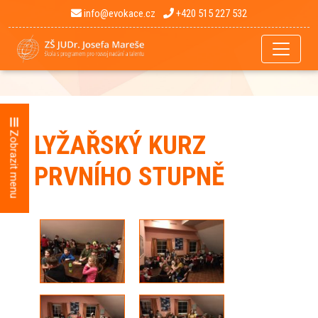
info@evokace.cz
+420 515 227 532
Zobrazit menu
LYŽAŘSKÝ KURZ
PRVNÍHO STUPNĚ