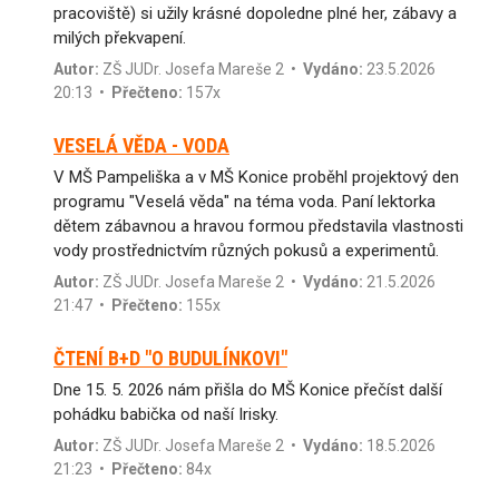
pracoviště) si užily krásné dopoledne plné her, zábavy a
milých překvapení.
Autor:
ZŠ JUDr. Josefa Mareše 2
•
Vydáno:
23.5.2026
20:13 •
Přečteno:
157x
VESELÁ VĚDA - VODA
V MŠ Pampeliška a v MŠ Konice proběhl projektový den
programu "Veselá věda" na téma voda. Paní lektorka
dětem zábavnou a hravou formou představila vlastnosti
vody prostřednictvím různých pokusů a experimentů.
Autor:
ZŠ JUDr. Josefa Mareše 2
•
Vydáno:
21.5.2026
21:47 •
Přečteno:
155x
ČTENÍ B+D "O BUDULÍNKOVI"
Dne 15. 5. 2026 nám přišla do MŠ Konice přečíst další
pohádku babička od naší Irisky.
Autor:
ZŠ JUDr. Josefa Mareše 2
•
Vydáno:
18.5.2026
21:23 •
Přečteno:
84x