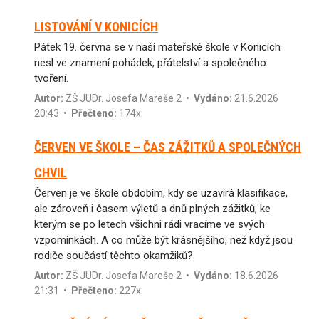
LISTOVÁNÍ V KONICÍCH
Pátek 19. června se v naší mateřské škole v Konicích
nesl ve znamení pohádek, přátelství a společného
tvoření.
Autor:
ZŠ JUDr. Josefa Mareše 2
•
Vydáno:
21.6.2026
20:43 •
Přečteno:
174x
ČERVEN VE ŠKOLE – ČAS ZÁŽITKŮ A SPOLEČNÝCH
CHVIL
Červen je ve škole obdobím, kdy se uzavírá klasifikace,
ale zároveň i časem výletů a dnů plných zážitků, ke
kterým se po letech všichni rádi vracíme ve svých
vzpomínkách. A co může být krásnějšího, než když jsou
rodiče součástí těchto okamžiků?
Autor:
ZŠ JUDr. Josefa Mareše 2
•
Vydáno:
18.6.2026
21:31 •
Přečteno:
227x