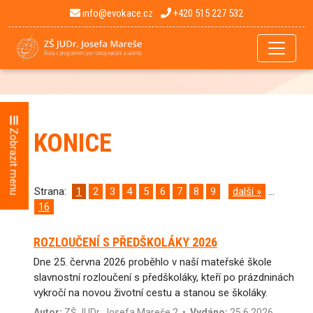
info@evokace.cz
+420 515 227 532
Zobrazit menu
KONICE
Strana:
1
2
3
4
5
6
7
8
9
další »
...
16
ROZLOUČENÍ S PŘEDŠKOLÁKY 2026
Dne 25. června 2026 proběhlo v naší mateřské škole
slavnostní rozloučení s předškoláky, kteří po prázdninách
vykročí na novou životní cestu a stanou se školáky.
Autor:
ZŠ JUDr. Josefa Mareše 2
•
Vydáno:
25.6.2026