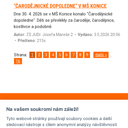
"ČARODĚJNICKÉ DOPOLEDNE" V MŠ KONICE
Dne 30. 4. 2026 se v MŠ Konice konalo "Čarodějnické
dopoledne". Děti se převlékly za čaroděje, čarodějnice,
kostlivce a podobně.
Autor:
ZŠ JUDr. Josefa Mareše 2
•
Vydáno:
3.5.2026 20:06
•
Přečteno:
215x
Strana:
1
2
3
4
5
6
7
8
9
další »
...
16
Na vašem soukromí nám záleží!
Tyto webové stránky používají soubory cookies a další
sledovací nástroje s cílem anonymní analýzy návštěvnosti