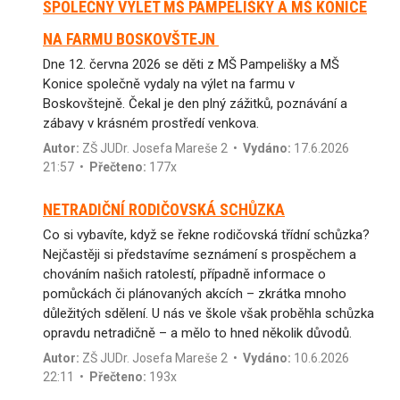
SPOLEČNÝ VÝLET MŠ PAMPELIŠKY A MŠ KONICE
NA FARMU BOSKOVŠTEJN
Dne 12. června 2026 se děti z MŠ Pampelišky a MŠ
Konice společně vydaly na výlet na farmu v
Boskovštejně. Čekal je den plný zážitků, poznávání a
zábavy v krásném prostředí venkova.
Autor:
ZŠ JUDr. Josefa Mareše 2
•
Vydáno:
17.6.2026
21:57 •
Přečteno:
177x
NETRADIČNÍ RODIČOVSKÁ SCHŮZKA
Co si vybavíte, když se řekne rodičovská třídní schůzka?
Nejčastěji si představíme seznámení s prospěchem a
chováním našich ratolestí, případně informace o
pomůckách či plánovaných akcích – zkrátka mnoho
důležitých sdělení. U nás ve škole však proběhla schůzka
opravdu netradičně – a mělo to hned několik důvodů.
Autor:
ZŠ JUDr. Josefa Mareše 2
•
Vydáno:
10.6.2026
22:11 •
Přečteno:
193x