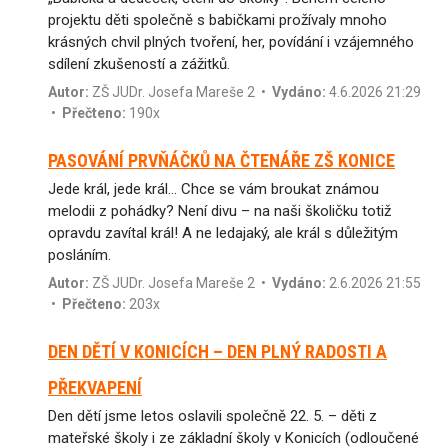
projektu děti společně s babičkami prožívaly mnoho
krásných chvil plných tvoření, her, povídání i vzájemného
sdílení zkušeností a zážitků.
Autor:
ZŠ JUDr. Josefa Mareše 2
•
Vydáno:
4.6.2026 21:29
•
Přečteno:
190x
PASOVÁNÍ PRVŇÁČKŮ NA ČTENÁŘE ZŠ KONICE
Jede král, jede král… Chce se vám broukat známou
melodii z pohádky? Není divu – na naši školičku totiž
opravdu zavítal král! A ne ledajaký, ale král s důležitým
posláním.
Autor:
ZŠ JUDr. Josefa Mareše 2
•
Vydáno:
2.6.2026 21:55
•
Přečteno:
203x
DEN DĚTÍ V KONICÍCH – DEN PLNÝ RADOSTI A
PŘEKVAPENÍ
Den dětí jsme letos oslavili společně 22. 5. – děti z
mateřské školy i ze základní školy v Konicích (odloučené