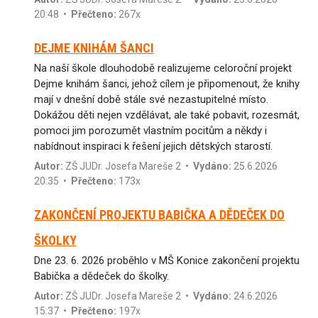
20:48 •
Přečteno:
267x
DEJME KNIHÁM ŠANCI
Na naší škole dlouhodobě realizujeme celoroční projekt
Dejme knihám šanci, jehož cílem je připomenout, že knihy
mají v dnešní době stále své nezastupitelné místo.
Dokážou děti nejen vzdělávat, ale také pobavit, rozesmát,
pomoci jim porozumět vlastním pocitům a někdy i
nabídnout inspiraci k řešení jejich dětských starostí.
Autor:
ZŠ JUDr. Josefa Mareše 2
•
Vydáno:
25.6.2026
20:35 •
Přečteno:
173x
ZAKONČENÍ PROJEKTU BABIČKA A DĚDEČEK DO
ŠKOLKY
Dne 23. 6. 2026 proběhlo v MŠ Konice zakončení projektu
Babička a dědeček do školky.
Autor:
ZŠ JUDr. Josefa Mareše 2
•
Vydáno:
24.6.2026
15:37 •
Přečteno:
197x