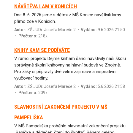
NÁVŠTĚVA LAM V KONICÍCH
Dne 8. 6. 2026 jsme s dětmi z MŠ Konice navštívili lamy
přímo zde v Konicích.
Autor:
ZŠ JUDr. Josefa Mareše 2
•
Vydáno:
9.6.2026 21:50
•
Přečteno:
218x
KNIHY KAM SE PODÍVÁTE
V rámci projektu Dejme knihám šanci navštívily naši školu
správkyně školní knihovny na hlavní budově ve Znojmě.
Pro žáky si připravily dvě velmi zajímavé a inspirativní
vyučovací hodiny.
Autor:
ZŠ JUDr. Josefa Mareše 2
•
Vydáno:
5.6.2026 21:58
•
Přečteno:
209x
SLAVNOSTNÍ ZAKONČENÍ PROJEKTU V MŠ
PAMPELIŠKA
V MŠ Pampeliška proběhlo slavnostní zakončení projektu
„Babička a dědeček, čtení do školky“. Během celého