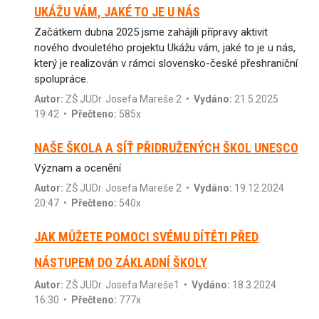
UKÁŽU VÁM, JAKÉ TO JE U NÁS
Začátkem dubna 2025 jsme zahájili přípravy aktivit
nového dvouletého projektu Ukážu vám, jaké to je u nás,
který je realizován v rámci slovensko-české přeshraniční
spolupráce.
Autor:
ZŠ JUDr. Josefa Mareše 2
•
Vydáno:
21.5.2025
19:42 •
Přečteno:
585x
NAŠE ŠKOLA A SÍŤ PŘIDRUŽENÝCH ŠKOL UNESCO
Význam a ocenění
Autor:
ZŠ JUDr. Josefa Mareše 2
•
Vydáno:
19.12.2024
20:47 •
Přečteno:
540x
JAK MŮŽETE POMOCI SVÉMU DÍTĚTI PŘED
NÁSTUPEM DO ZÁKLADNÍ ŠKOLY
Autor:
ZŠ JUDr. Josefa Mareše1
•
Vydáno:
18.3.2024
16:30 •
Přečteno:
777x