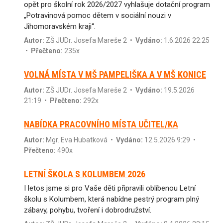
opět pro školní rok 2026/2027 vyhlašuje dotační program
„Potravinová pomoc dětem v sociální nouzi v
Jihomoravském kraji“.
Autor:
ZŠ JUDr. Josefa Mareše 2
•
Vydáno:
1.6.2026 22:25
•
Přečteno:
235x
VOLNÁ MÍSTA V MŠ PAMPELIŠKA A V MŠ KONICE
Autor:
ZŠ JUDr. Josefa Mareše 2
•
Vydáno:
19.5.2026
21:19 •
Přečteno:
292x
NABÍDKA PRACOVNÍHO MÍSTA UČITEL/KA
Autor:
Mgr. Eva Hubatková
•
Vydáno:
12.5.2026 9:29 •
Přečteno:
490x
LETNÍ ŠKOLA S KOLUMBEM 2026
I letos jsme si pro Vaše děti připravili oblíbenou Letní
školu s Kolumbem, která nabídne pestrý program plný
zábavy, pohybu, tvoření i dobrodružství.