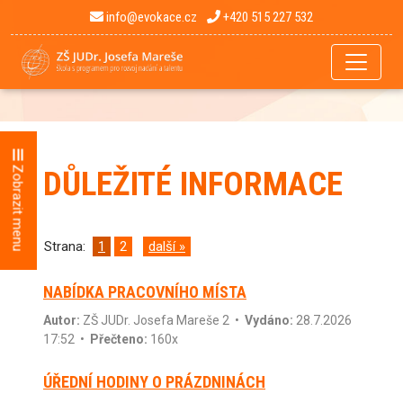
info@evokace.cz
+420 515 227 532
Zobrazit menu
DŮLEŽITÉ INFORMACE
Strana:
1
2
další »
NABÍDKA PRACOVNÍHO MÍSTA
Autor:
ZŠ JUDr. Josefa Mareše 2
•
Vydáno:
28.7.2026
17:52 •
Přečteno:
160x
ÚŘEDNÍ HODINY O PRÁZDNINÁCH