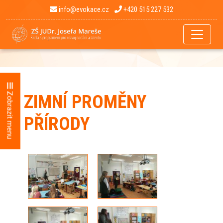
info@evokace.cz
+420 515 227 532
Zobrazit menu
ZIMNÍ PROMĚNY
PŘÍRODY