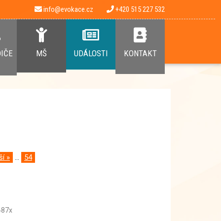
info@evokace.cz
+420 515 227 532
DIČE
MŠ
UDÁLOSTI
KONTAKT
ší »
...
54
87x