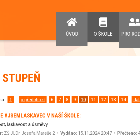
ÚVOD
O ŠKOLE
PRO RO
. STUPEŇ
ana:
1
...
« předchozí
6
7
8
9
10
11
12
13
14
dal
E #JSEMLASKAVEC V NAŠÍ ŠKOLE:
st, laskavost a úsměvy
r:
ZŠ JUDr. Josefa Mareše 2
•
Vydáno:
15.11.2024 20:47 •
Přečteno:
4