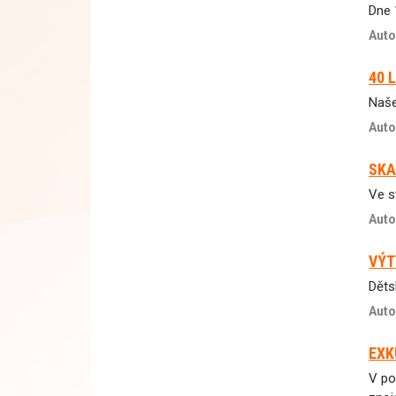
Dne 1
Auto
40 
Naše
Auto
SKA
Ve st
Auto
VÝT
Děts
Auto
EXK
V po