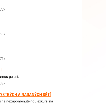
77x
58x
71x
I
nou galerii,
38x
BYSTRÝCH A NADANÝCH DĚTÍ
vili na nezapomenutelnou exkurzi na