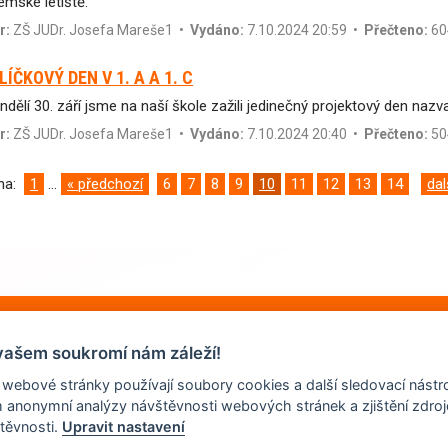
emské letiště.
r:
ZŠ JUDr. Josefa Mareše1
•
Vydáno:
7.10.2024 20:59 •
Přečteno:
60
LÍČKOVÝ DEN V 1. A A 1. C
ndělí 30. září jsme na naší škole zažili jedinečný projektový den nazv
r:
ZŠ JUDr. Josefa Mareše1
•
Vydáno:
7.10.2024 20:40 •
Přečteno:
50
ana:
1
...
« předchozí
6
7
8
9
10
11
12
13
14
dal
vašem soukromí nám záleží!
 webové stránky používají soubory cookies a další sledovací nástro
m anonymní analýzy návštěvnosti webových stránek a zjištění zdroj
těvnosti.
Upravit nastavení