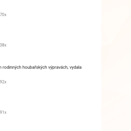
70x
38x
h rodinných houbařských výpravách, vydala
92x
91x