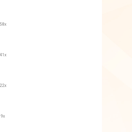
58x
41x
22x
9x