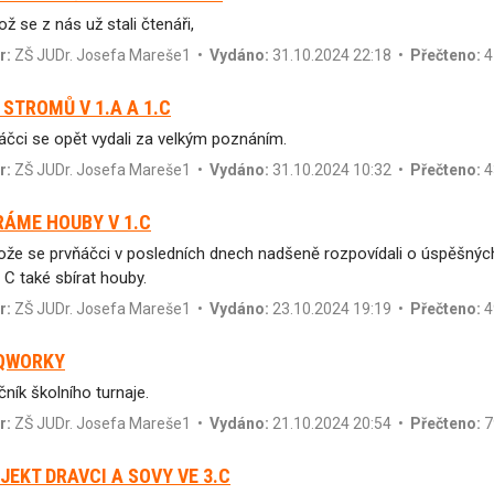
ož se z nás už stali čtenáři,
r:
ZŠ JUDr. Josefa Mareše1
•
Vydáno:
31.10.2024 22:18 •
Přečteno:
4
 STROMŮ V 1.A A 1.C
áčci se opět vydali za velkým poznáním.
r:
ZŠ JUDr. Josefa Mareše1
•
Vydáno:
31.10.2024 10:32 •
Přečteno:
4
RÁME HOUBY V 1.C
ože se prvňáčci v posledních dnech nadšeně rozpovídali o úspěšnýc
. C také sbírat houby.
r:
ZŠ JUDr. Josefa Mareše1
•
Vydáno:
23.10.2024 19:19 •
Přečteno:
4
QWORKY
čník školního turnaje.
r:
ZŠ JUDr. Josefa Mareše1
•
Vydáno:
21.10.2024 20:54 •
Přečteno:
7
JEKT DRAVCI A SOVY VE 3.C