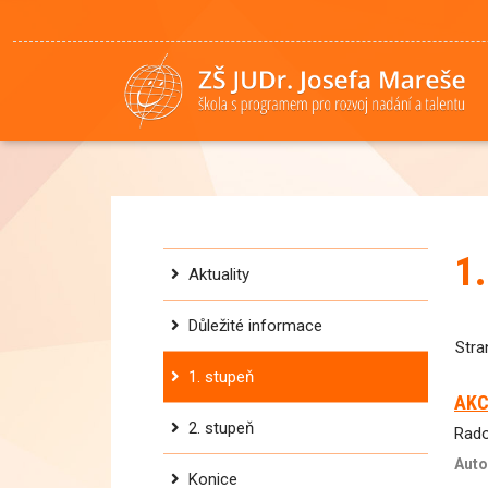
1
Aktuality
Důležité informace
Str
1. stupeň
AKC
2. stupeň
Rado
Auto
Konice