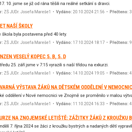
7. 10. jsme se již od rána těšili na reálné setkání s dravci.
r:
ZŠ JUDr. Josefa Mareše1
•
Vydáno:
20.10.2024 21:56 •
Přečteno:
3
LET NAŠÍ ŠKOLY
 škola byla postavena před 40 lety.
r:
ZŠ JUDr. Josefa Mareše1
•
Vydáno:
17.10.2024 18:17 •
Přečteno:
9
NZEN VESELÝ KOPEC 5. B, 5. D
ředu 25. září jsme v 7:15 vyrazili s naší třídou na exkurzi.
r:
ZŠ JUDr. Josefa Mareše1
•
Vydáno:
14.10.2024 19:05 •
Přečteno:
4
VARNÁ VÝSTAVA ŽÁKŮ NA DĚTSKÉM ODDĚLENÍ V NEMOCNIC
ké oddělení v Nové nemocnici ve Znojmě se proměnilo v malou výtvar
r:
ZŠ JUDr. Josefa Mareše1
•
Vydáno:
11.10.2024 16:33 •
Přečteno:
4
URZE NA ZNOJEMSKÉ LETIŠTĚ: ZÁŽITKY ŽÁKŮ Z KROUŽKU 
ndělí 7. října 2024 se žáci z kroužku bystrých a nadaných dětí vypra