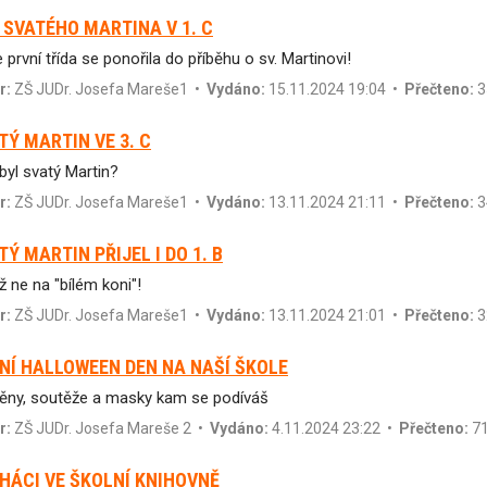
 SVATÉHO MARTINA V 1. C
 první třída se ponořila do příběhu o sv. Martinovi!
r:
ZŠ JUDr. Josefa Mareše1
•
Vydáno:
15.11.2024 19:04 •
Přečteno:
3
TÝ MARTIN VE 3. C
byl svatý Martin?
r:
ZŠ JUDr. Josefa Mareše1
•
Vydáno:
13.11.2024 21:11 •
Přečteno:
3
TÝ MARTIN PŘIJEL I DO 1. B
ž ne na "bílém koni"!
r:
ZŠ JUDr. Josefa Mareše1
•
Vydáno:
13.11.2024 21:01 •
Přečteno:
3
NÍ HALLOWEEN DEN NA NAŠÍ ŠKOLE
ny, soutěže a masky kam se podíváš
r:
ZŠ JUDr. Josefa Mareše 2
•
Vydáno:
4.11.2024 23:22 •
Přečteno:
71
HÁCI VE ŠKOLNÍ KNIHOVNĚ