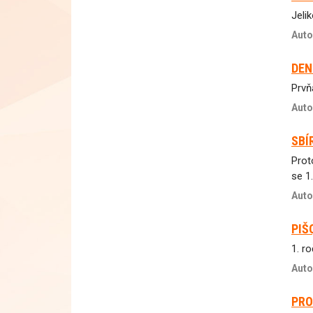
Jelik
Auto
DEN
Prvň
Auto
SBÍ
Prot
se 1
Auto
PIŠ
1. ro
Auto
PRO