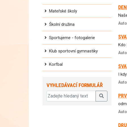
DEN
Mateřské školy
Naše
Auto
Školní družina
SVA
Sportujeme - fotogalerie
Kdo 
Klub sportovní gymnastiky
Auto
Korfbal
SVA
I kdy
Auto
VYHLEDÁVACÍ FORMULÁŘ
PRV
odmě
Auto
DRU