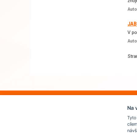
znoj
Auto
JAB
V po
Auto
Str
Na 
Tyto
cíle
návš