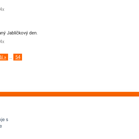
4x
aný Jablíčkový den.
4x
ší »
...
54
je s
e