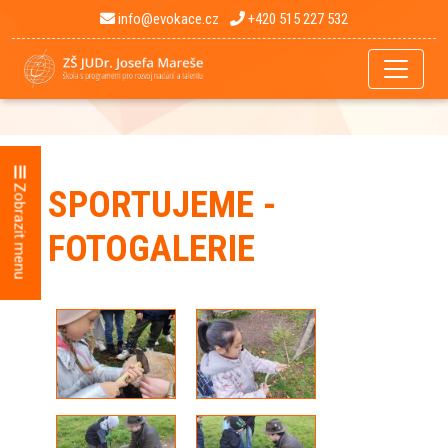
info@evokace.cz
+420 515 227 532
Zobrazit menu
SPORTUJEME -
FOTOGALERIE