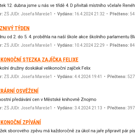
tek 12. dubna jsme u nás ve třídě 4. D přivítali místního včelaře René
r:
ZŠ JUDr. Josefa Mareše1
•
Vydáno:
16.4.2024 21:32 •
Přečteno:
54
ZNIVÝ TÝDEN
dnu od 2. do 5. 4. proběhla na naší škole akce školního parlamentu Bl
r:
ZŠ JUDr. Josefa Mareše1
•
Vydáno:
10.4.2024 22:29 •
Přečteno:
84
IKONOČNÍ STEZKA ZAJÍČKA FELIXE
kolní družiny doskákal velikonoční zajíček Felix
r:
ZŠ JUDr. Josefa Mareše1
•
Vydáno:
4.4.2024 19:41 •
Přečteno:
527
ERÁRNÍ OSVĚŽENÍ
nostní předávání cen v Městské knihovně Znojmo
r:
ZŠ JUDr. Josefa Mareše1
•
Vydáno:
3.4.2024 21:13 •
Přečteno:
397
IKONOČNÍ ZPÍVÁNÍ
žek sborového zpěvu má každoročně za úkol na jaře připravit pár pís