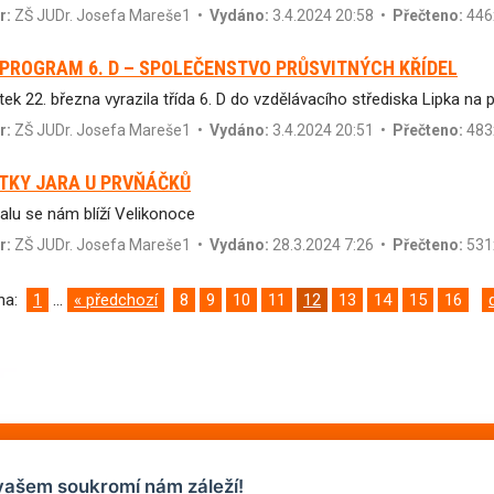
r:
ZŠ JUDr. Josefa Mareše1
•
Vydáno:
3.4.2024 20:58 •
Přečteno:
446
PROGRAM 6. D – SPOLEČENSTVO PRŮSVITNÝCH KŘÍDEL
tek 22. března vyrazila třída 6. D do vzdělávacího střediska Lipka n
r:
ZŠ JUDr. Josefa Mareše1
•
Vydáno:
3.4.2024 20:51 •
Přečteno:
483
TKY JARA U PRVŇÁČKŮ
lu se nám blíží Velikonoce
r:
ZŠ JUDr. Josefa Mareše1
•
Vydáno:
28.3.2024 7:26 •
Přečteno:
531
ana:
1
...
« předchozí
8
9
10
11
12
13
14
15
16
vašem soukromí nám záleží!