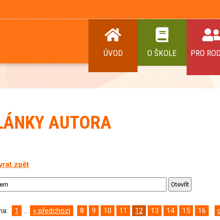
ÚVOD
O ŠKOLE
PRO RO
LÁNKY AUTORA
vrat zpět
ana:
1
...
« předchozí
8
9
10
11
12
13
14
15
16