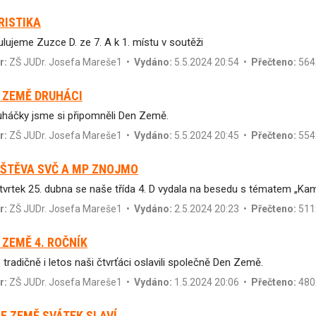
RISTIKA
ulujeme Zuzce D. ze 7. A k 1. místu v soutěži
r:
ZŠ JUDr. Josefa Mareše1
•
Vydáno:
5.5.2024 20:54 •
Přečteno:
564
 ZEMĚ DRUHÁCI
uháčky jsme si připomněli Den Země.
r:
ZŠ JUDr. Josefa Mareše1
•
Vydáno:
5.5.2024 20:45 •
Přečteno:
554
ŠTĚVA SVČ A MP ZNOJMO
tvrtek 25. dubna se naše třída 4. D vydala na besedu s tématem „Kama
r:
ZŠ JUDr. Josefa Mareše1
•
Vydáno:
2.5.2024 20:23 •
Přečteno:
511
 ZEMĚ 4. ROČNÍK
 tradičně i letos naši čtvrťáci oslavili společně Den Země.
r:
ZŠ JUDr. Josefa Mareše1
•
Vydáno:
1.5.2024 20:06 •
Přečteno:
480
E ZEMĚ SVÁTEK SLAVÍ...