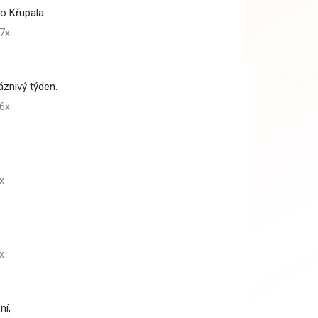
ho Křupala
7x
áznivý týden.
6x
x
x
ní,