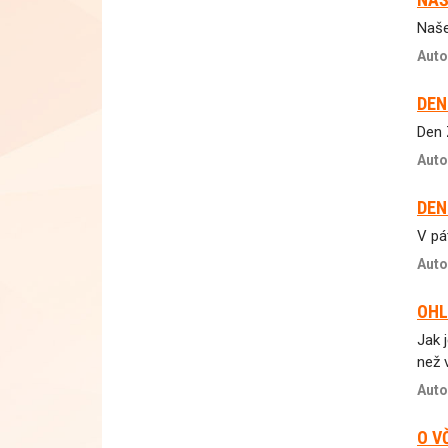
Naše 
Auto
DEN
Den 
Auto
DEN
V pá
Auto
OHL
Jak 
než v
Auto
O V