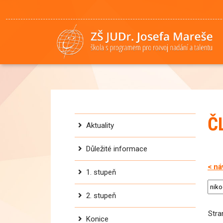
Č
Aktuality
Důležité informace
< ná
1. stupeň
2. stupeň
Str
Konice