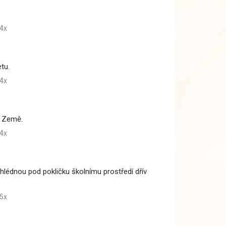
4x
tu.
4x
n Země.
4x
ahlédnou pod pokličku školnímu prostředí dřív
5x