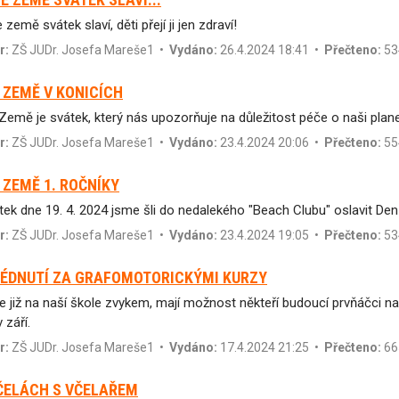
země svátek slaví, děti přejí ji jen zdraví!
r:
ZŠ JUDr. Josefa Mareše1
•
Vydáno:
26.4.2024 18:41 •
Přečteno:
53
 ZEMĚ V KONICÍCH
Země je svátek, který nás upozorňuje na důležitost péče o naši plane
r:
ZŠ JUDr. Josefa Mareše1
•
Vydáno:
23.4.2024 20:06 •
Přečteno:
55
 ZEMĚ 1. ROČNÍKY
tek dne 19. 4. 2024 jsme šli do nedalekého "Beach Clubu" oslavit De
r:
ZŠ JUDr. Josefa Mareše1
•
Vydáno:
23.4.2024 19:05 •
Přečteno:
53
ÉDNUTÍ ZA GRAFOMOTORICKÝMI KURZY
je již na naší škole zvykem, mají možnost někteří budoucí prvňáčci n
 září.
r:
ZŠ JUDr. Josefa Mareše1
•
Vydáno:
17.4.2024 21:25 •
Přečteno:
66
ČELÁCH S VČELAŘEM