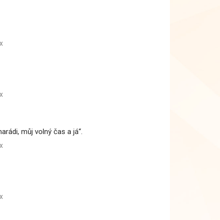
x
x
rádi, můj volný čas a já“.
x
x