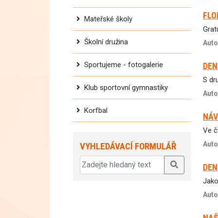
FLO
Mateřské školy
Grat
Školní družina
Auto
Sportujeme - fotogalerie
DEN
S dr
Klub sportovní gymnastiky
Auto
Korfbal
NÁV
Ve č
Auto
VYHLEDÁVACÍ FORMULÁŘ
DEN
Jako
Auto
NAŠ