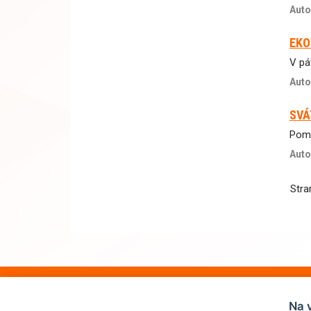
Auto
EKO
V pá
Auto
SVÁ
Poma
Auto
Str
Na 