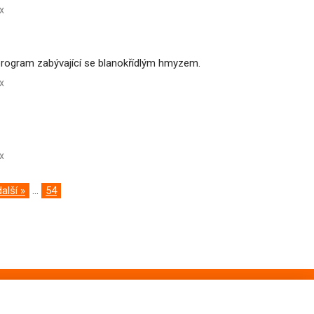
x
a program zabývající se blanokřídlým hmyzem.
x
x
další »
...
54