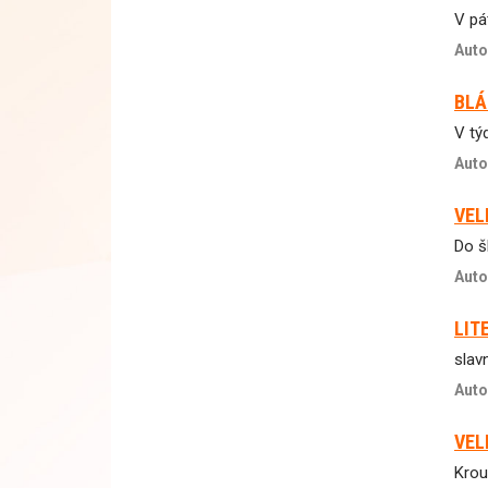
V pá
Auto
BLÁ
V tý
Auto
VEL
Do š
Auto
LIT
slav
Auto
VEL
Krou