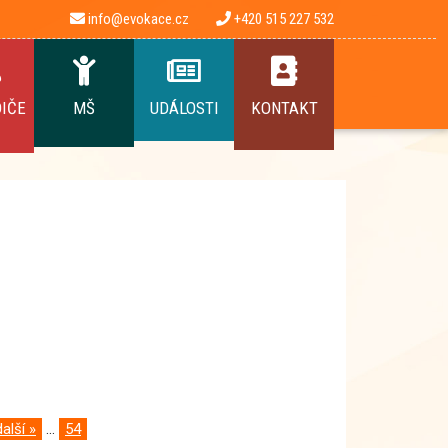
info@evokace.cz
+420 515 227 532
DIČE
MŠ
UDÁLOSTI
KONTAKT
další »
...
54