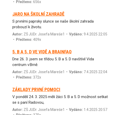
•
Přečteno:
656x
JARO NA ŠKOLNÍ ZAHRADĚ
S prvními paprsky slunce se naše školní zahrada
probouzí k životu.
Autor:
ZŠ JUDr. Josefa Mareše1
•
Vydáno:
9.4.2025 22:05
•
Přečteno:
409x
5. B A 5. D VE VIDĚ A BRAINFAQ
Dne 26. 3. jsem se třídou 5. B a 5. D navštívil Vida
centrum v Brně.
Autor:
ZŠ JUDr. Josefa Mareše1
•
Vydáno:
7.4.2025 22:04
•
Přečteno:
372x
ZÁKLADY PRVNÍ POMOCI
V pondělí 24. 3. 2025 měli žáci 5. B a 5. D možnost setkat
se s paní Radovou,
Autor:
ZŠ JUDr. Josefa Mareše1
•
Vydáno:
1.4.2025 20:57