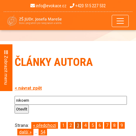
info@evokace.cz
+420 515 227 532
Zobrazit menu
ČLÁNKY AUTORA
< návrat zpět
Strana:
« předchozí
1
2
3
4
5
6
7
8
9
další »
...
54