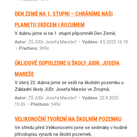
DEN ZEMĚ NA 1. STUPNI – CHRÁNÍME NAŠI
PLANETU SRDCEM I ROZUMEM
V dubnu jsme si na 1. stupni připomněli Den Země,
Autor:
ZŠ JUDr. Josefa Mareše1
•
Vydáno:
4.5.2025 16:18
•
Přečteno:
399x
ÚKLIDOVÉ ODPOLEDNE U ŠKOLY JUDR. JOSEFA
MAREŠE
V úterý 22. dubna jsme se sešli na školním pozemku u
Základní školy JUDr. Josefa Mareše ve Znojmě,
Autor:
ZŠ JUDr. Josefa Mareše1
•
Vydáno:
22.4.2025
19:35 •
Přečteno:
549x
VELIKONOČNÍ TVOŘENÍ NA ŠKOLNÍM POZEMKU
Ve středu před Velikonocemi jsme se sedmáky v hodině
přírodopisu vyrazili na školní pozemek,