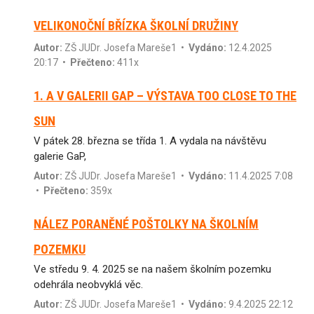
VELIKONOČNÍ BŘÍZKA ŠKOLNÍ DRUŽINY
Autor:
ZŠ JUDr. Josefa Mareše1
•
Vydáno:
12.4.2025
20:17 •
Přečteno:
411x
1. A V GALERII GAP – VÝSTAVA TOO CLOSE TO THE
SUN
V pátek 28. března se třída 1. A vydala na návštěvu
galerie GaP,
Autor:
ZŠ JUDr. Josefa Mareše1
•
Vydáno:
11.4.2025 7:08
•
Přečteno:
359x
NÁLEZ PORANĚNÉ POŠTOLKY NA ŠKOLNÍM
POZEMKU
Ve středu 9. 4. 2025 se na našem školním pozemku
odehrála neobvyklá věc.
Autor:
ZŠ JUDr. Josefa Mareše1
•
Vydáno:
9.4.2025 22:12