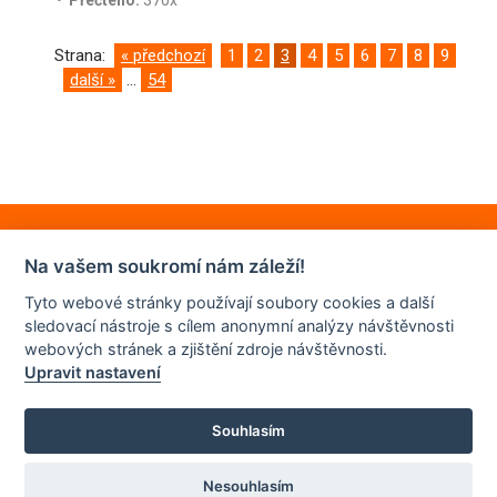
•
Přečteno:
370x
Strana:
« předchozí
1
2
3
4
5
6
7
8
9
další »
...
54
Na vašem soukromí nám záleží!
Tyto webové stránky používají soubory cookies a další
sledovací nástroje s cílem anonymní analýzy návštěvnosti
webových stránek a zjištění zdroje návštěvnosti.
Upravit nastavení
Souhlasím
© 2022 | ZŠ JUDr. Josefa Mareše a MŠ Znojmo
Nesouhlasím
GDPR
Omluvenky a žádosti
Kontakt
Prohlášení o