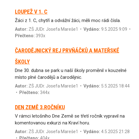
LOUPEŽ V 1. C
Žáci z 1. C, chytří a odvážní žáci, měli moc rádi čísla.
Autor:
ZŠ JUDr. Josefa Mareše1
•
Vydáno:
9.5.2025 9:09 •
Přečteno:
393x
ČARODĚJNICKÝ REJ PRVŇÁČKŮ A MATEŘSKÉ
ŠKOLY
Dne 30. dubna se park u naší školy proměnil v kouzelné
místo plné čarodějů a čarodějnic.
Autor:
ZŠ JUDr. Josefa Mareše1
•
Vydáno:
5.5.2025 18:44
•
Přečteno:
344x
DEN ZEMĚ 3.ROČNÍKU
V rámci letošního Dne Země se třetí ročník vypravil na
komentovanou exkurzi na Kraví horu.
Autor:
ZŠ JUDr. Josefa Mareše1
•
Vydáno:
4.5.2025 21:28
•
Přečteno:
404x