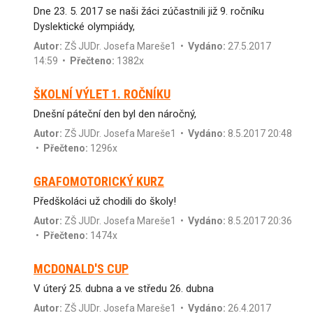
Dne 23. 5. 2017 se naši žáci zúčastnili již 9. ročníku
Dyslektické olympiády,
Autor:
ZŠ JUDr. Josefa Mareše1
•
Vydáno:
27.5.2017
14:59 •
Přečteno:
1382x
ŠKOLNÍ VÝLET 1. ROČNÍKU
Dnešní páteční den byl den náročný,
Autor:
ZŠ JUDr. Josefa Mareše1
•
Vydáno:
8.5.2017 20:48
•
Přečteno:
1296x
GRAFOMOTORICKÝ KURZ
Předškoláci už chodili do školy!
Autor:
ZŠ JUDr. Josefa Mareše1
•
Vydáno:
8.5.2017 20:36
•
Přečteno:
1474x
MCDONALD'S CUP
V úterý 25. dubna a ve středu 26. dubna
Autor:
ZŠ JUDr. Josefa Mareše1
•
Vydáno:
26.4.2017