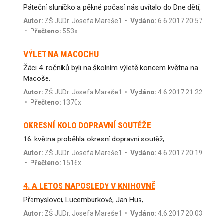
Páteční sluníčko a pěkné počasí nás uvítalo do Dne dětí,
Autor:
ZŠ JUDr. Josefa Mareše1
•
Vydáno:
6.6.2017 20:57
•
Přečteno:
553x
VÝLET NA MACOCHU
Žáci 4. ročníků byli na školním výletě koncem května na
Macoše.
Autor:
ZŠ JUDr. Josefa Mareše1
•
Vydáno:
4.6.2017 21:22
•
Přečteno:
1370x
OKRESNÍ KOLO DOPRAVNÍ SOUTĚŽE
16. května proběhla okresní dopravní soutěž,
Autor:
ZŠ JUDr. Josefa Mareše1
•
Vydáno:
4.6.2017 20:19
•
Přečteno:
1516x
4. A LETOS NAPOSLEDY V KNIHOVNĚ
Přemyslovci, Lucemburkové, Jan Hus,
Autor:
ZŠ JUDr. Josefa Mareše1
•
Vydáno:
4.6.2017 20:03