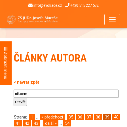
info@evokace.cz
+420 515 227 532
Zobrazit menu
ČLÁNKY AUTORA
< návrat zpět
Strana:
1
...
« předchozí
35
36
37
38
39
40
41
42
43
další »
...
54