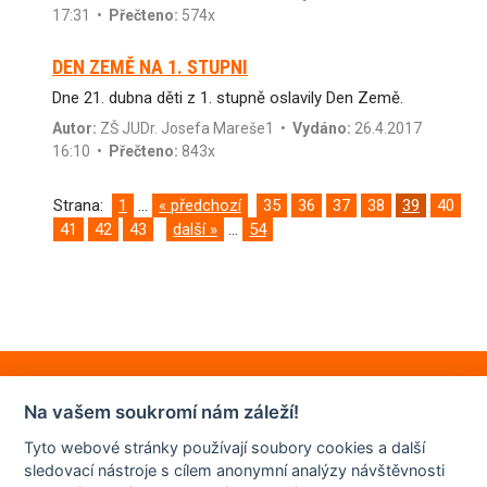
17:31 •
Přečteno:
574x
DEN ZEMĚ NA 1. STUPNI
Dne 21. dubna děti z 1. stupně oslavily Den Země.
Autor:
ZŠ JUDr. Josefa Mareše1
•
Vydáno:
26.4.2017
16:10 •
Přečteno:
843x
Strana:
1
...
« předchozí
35
36
37
38
39
40
41
42
43
další »
...
54
Na vašem soukromí nám záleží!
Tyto webové stránky používají soubory cookies a další
sledovací nástroje s cílem anonymní analýzy návštěvnosti