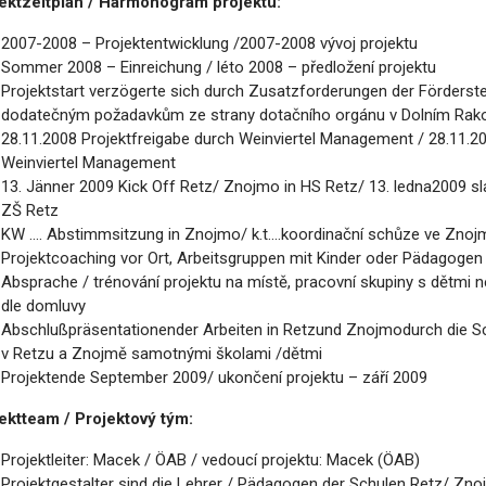
ektzeitplan / Harmonogram projektu:
2007-2008 – Projektentwicklung /2007-2008 vývoj projektu
Sommer 2008 – Einreichung / léto 2008 – předložení projektu
Projektstart verzögerte sich durch Zusatzforderungen der Förderstell
dodatečným požadavkům ze strany dotačního orgánu v Dolním Rak
28.11.2008 Projektfreigabe durch Weinviertel Management / 28.11.200
Weinviertel Management
13. Jänner 2009 Kick Off Retz/ Znojmo in HS Retz/ 13. ledna2009 s
ZŠ Retz
KW …. Abstimmsitzung in Znojmo/ k.t.…koordinační schůze ve Znoj
Projektcoaching vor Ort, Arbeitsgruppen mit Kinder oder Pädagoge
Absprache / trénování projektu na místě, pracovní skupiny s dětmi 
dle domluvy
Abschlußpräsentationender Arbeiten in Retzund Znojmodurch die Sc
v Retzu a Znojmě samotnými školami /dětmi
Projektende September 2009/ ukončení projektu – září 2009
ektteam / Projektový tým:
Projektleiter: Macek / ÖAB / vedoucí projektu: Macek (ÖAB)
Projektgestalter sind die Lehrer / Pädagogen der Schulen Retz/ Znojm