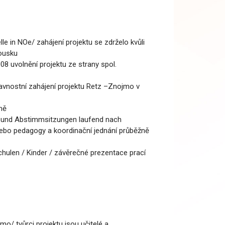
e in NOe/ zahájení projektu se zdrželo kvůli
ousku
8 uvolnění projektu ze strany spol.
lavnostní zahájení projektu Retz –Znojmo v
mě
n und Abstimmsitzungen laufend nach
nebo pedagogy a koordinační jednání průběžně
hulen / Kinder / závěrečné prezentace prací
o/ tvůrci projektu jsou učitelé a