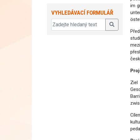
im g
VYHLEDÁVACÍ FORMULÁŘ
unte
öste
Před
stud
mezi
přes
česk
Proj
Ziel
Gesc
Barr
zwis
Cíle
kult
peda