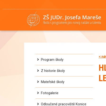
< ná
Program školy
H
Z historie školy
L
Mateřské školy
Fotogalerie
Odloučené pracoviště Konice