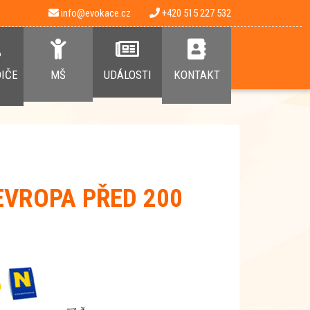
info@evokace.cz
+420 515 227 532
DIČE
MŠ
UDÁLOSTI
KONTAKT
EVROPA PŘED 200