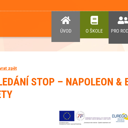
ÚVOD
O ŠKOLE
PRO RO
vrat zpět
LEDÁNÍ STOP – NAPOLEON & 
ETY