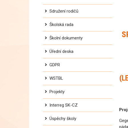
Sdružení rodičů
Školská rada
S
Školní dokumenty
Úřední deska
GDPR
(L
WSTBL
Projekty
Interreg SK-CZ
Proj
Úspěchy školy
Gege
päda