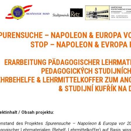
PURENSUCHE – NAPOLEON & EUROPA VO
STOP – NAPOLEON & EVROPA 
ERARBEITUNG PÄDAGOGISCHER LEHRMATE
PEDAGOGICKÝCH STUDIJNÍCH
EHRBEHELFE & LEHRMITTELKOFFER ZUM ANG
& STUDIJNÍ KUFŘÍK NA 
ektinhalt / Obsah projektu:
nstand des Projektes
Spurensuche – Napoleon & Europa vor 20
gogischer Lehrmaterialien (Behelf, Lehrmittelkoffer) auf Basis wiss