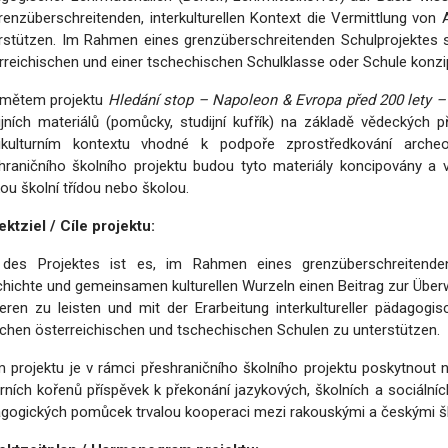
renzüberschreitenden, interkulturellen Kontext die Vermittlung von
rstützen. Im Rahmen eines grenzüberschreitenden Schulprojektes s
rreichischen und einer tschechischen Schulklasse oder Schule konzip
mětem projektu
Hledání stop – Napoleon & Evropa před 200 lety 
ijních materiálů (pomůcky, studijní kufřík) na základě vědeckých p
kulturním kontextu vhodné k podpoře zprostředkování archeolo
hraničního školního projektu budou tyto materiály koncipovány a
ou školní třídou nebo školou.
ektziel / Cíle projektu:
 des Projektes ist es, im Rahmen eines grenzüberschreitende
hichte und gemeinsamen kulturellen Wurzeln einen Beitrag zur Überw
ieren zu leisten und mit der Erarbeitung interkultureller pädagogi
chen österreichischen und tschechischen Schulen zu unterstützen.
m projektu je v rámci přeshraničního školního projektu poskytnout 
urních kořenů příspěvek k překonání jazykových, školních a sociální
gogických pomůcek trvalou kooperaci mezi rakouskými a českými š