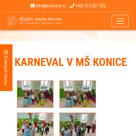
info@evokace.cz
+420 515 227 532
Zobrazit menu
KARNEVAL V MŠ KONICE