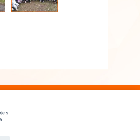
je s
e