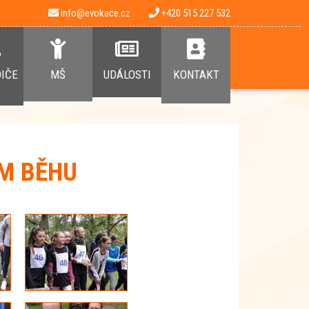
info@evokace.cz
+420 515 227 532
DIČE
MŠ
UDÁLOSTI
KONTAKT
ÍM BĚHU