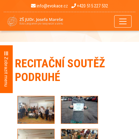
info@evokace.cz
+420 515 227 532
Zobrazit menu
RECITAČNÍ SOUTĚŽ
PODRUHÉ