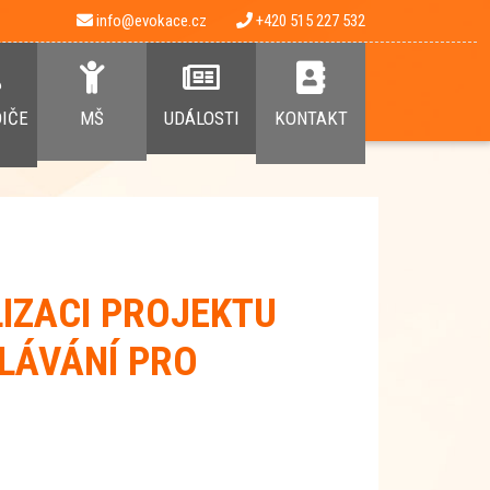
info@evokace.cz
+420 515 227 532
DIČE
MŠ
UDÁLOSTI
KONTAKT
IZACI PROJEKTU
LÁVÁNÍ PRO