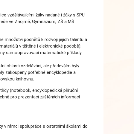
ce vzdělávajícími žáky nadané i žáky s SPU
 Mareše ve Znojmě, Gymnázium, ZŠ a MŠ
 množství podnětů k rozvoji jejich talentu a
teriálů v tištěné i elektronické podobě):
ořeny samoopravovací matematické příklady
tní oblasti vzdělávání, ale především byly
 Byly zakoupeny potřebné encyklopedie a
kovskou knihovnu.
 třídy (notebook, encyklopedická příruční
čebně pro prezentaci zjištěných informací
ky v rámci spolupráce s ostatními školami do