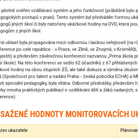
yl pilotně ověřen vzdělávací systém a jeho funkčnost (průběžně bylo 
gogických postupů v praxi). Tento systém byl předváděn formou uk
gogů jiných škol či byly natočeny ukázkové hodiny na DVD, která jso
gogům z jiných škol.
aná oblast byla propagována mezi odbornou i laickou veřejností (na
ference po celé republice - v Praze, ve Zlíně, ve Znojmě, v Kroměříži
pešti) a především závěrečnou konferencí nazvanou „Prima škola p
ší škole). Na této konferenci se sešlo 62 účastníků z 67 přihlášených
kové hodiny na obou stupních ZŠ, ale také diskuze a výměna zkušen
 (Společnost pro talent a nadání Praha - česká pobočka ECHA) a ME
sti speciální pedagogiky, byla vítána. Odborné přednášky, především h
rky mnoha praktických publikací o vzdělávání dětí a žáků nadaných, 
erence).
SAŽENÉ HODNOTY MONITOROVACÍCH U
zev ukazatele
Plánova