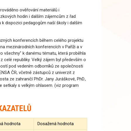
prováděno ověřování materiálů i
ázkových hodin i dalším zájemcům z řad
u k dispozici pedagogům naší školy i dalším
 různých konferencích během celého projektu
, na mezinárodních konferencích v Paříži a v
ro všechny" k danému tématu, která proběhla
 z celé republiky. Velký zájem byl především o
ostí pod vedením odborníků ze společnosti
NSA ČR, včetně zástupců z univerzit z
osta ze zahraničí PhDr. Jany Juráškové, PhD.,
se setkaly s velkým ohlasem. (viz program
KAZATELŮ
ná hodnota
Dosažená hodnota