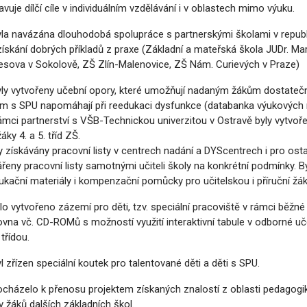
avuje dílčí cíle v individuálním vzdělávání i v oblastech mimo výuku.
yla navázána dlouhodobá spolupráce s partnerskými školami v republi
získání dobrých příkladů z praxe (Základní a mateřská škola JUDr.
sova v Sokolově, ZŠ Zlín-Malenovice, ZŠ Nám. Curievých v Praze)
yly vytvořeny učební opory, které umožňují nadaným žákům dostatečné
m s SPU napomáhají při reedukaci dysfunkce (databanka výukových ma
rámci partnerství s VŠB-Technickou univerzitou v Ostravě byly vytv
áky 4. a 5. tříd ZŠ.
ly získávány pracovní listy v centrech nadání a DYScentrech i pro osta
ářeny pracovní listy samotnými učiteli školy na konkrétní podmínky.
ukační materiály i kompenzační pomůcky pro učitelskou i příruční žá
ylo vytvořeno zázemí pro děti, tzv. speciální pracoviště v rámci běžné
ovna vč. CD-ROMů s možností využití interaktivní tabule v odborné u
třídou.
yl zřízen speciální koutek pro talentované děti a děti s SPU.
ocházelo k přenosu projektem získaných znalostí z oblasti pedagogi
y žáků dalších základních škol.