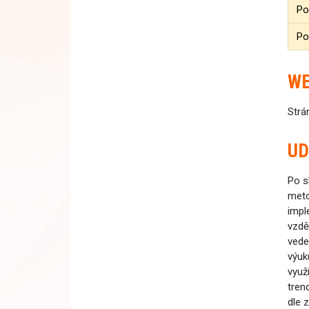
Poč
Po
W
Strá
UD
Po s
meto
impl
vzdě
vede
výuk
využ
tren
dle 