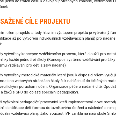
ytujících dostatek času k osvojení potřebných znalostí, vědomostí
ůcek.
SAŽENÉ CÍLE PROJEKTU
ním cílem projektu a tedy hlavním výstupem projektu je vytvořený fu
tifikace až po vytvoření individuálních vzdělávacích plánů) pro nadan
í:
yly vytvořeny koncepce vzdělávacího procesu, které slouží i pro ostat
ínky každé jednotlivé školy (Koncepce systému vzdělávání pro žáky
ému vzdělávání pro děti a žáky nadané).
yly vytvořeny metodické materiály, které jsou k dispozici všem vyuču
jnosti na webových stránkách školy či k nahlédnutí do tištěných mate
pecifickými poruchami učení, Organizace péče o nadané dítě, Opodst
 a žáků s SPU do oblasti speciální pedagogiky).
yli vyškoleni pedagogičtí pracovníci, kteří implementovali nové meto
tní identifikace dětí formou dotazníkového šetření a následně s nimi p
viduální vzdělávací plány. Jako součást IVP vznikla na naší škole S