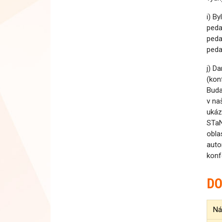
i) B
peda
peda
peda
j) D
(kon
Buda
v na
ukáz
STaN
obla
auto
konf
DO
Ná