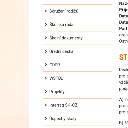
Náze
Příj
Sdružení rodičů
Datu
Datu
Školská rada
Part
orga
Školní dokumenty
Ostr
Úřední deska
ST
GDPR
Real
pro 
WSTBL
vzdě
podp
Projekty
A) i
Interreg SK-CZ
pros
pro 
Úspěchy školy
B) ž