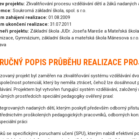
v projektu:
Zkvalitňování procesu vzdělávání dětí a žáků nadaných 
emce:
Soukromá základní škola, spol. s r.o.
m zahájení realizace:
01.08.2009
m ukončení realizace:
31.07.2011
neři projektu:
Základní škola JUDr. Josefa Mareše a Mateřská škola,
nizace, Gymnázium, základní škola a mateřská škola Mánesova s.r.o.
ava
RUČNÝ POPIS PRŮBĚHU REALIZACE PR
izovaný projekt byl zaměřen na zkvalitňování systému vzdělávání dvou
společnost potenciál, který by neměla ztrácet, čehož lze dosáhnout
lávání. Projektem byl vytvořen fungující systém vzdělávání, založe
ůrných prostředcích speciální pedagogiky ověřený praxí:
ntegrovaných nadaných dětí, kterým poskytl především odborný přístup a 
třednictvím proškolených pedagogických pracovníků, odborných konz
speciální práci
áků se specifickými poruchami učení (SPU), kterým nabídl efektivní 