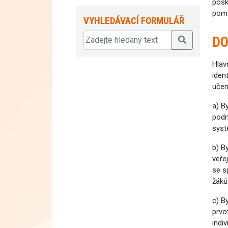
posk
pom
VYHLEDÁVACÍ FORMULÁŘ
DO
Hlav
iden
učen
a) B
podm
syst
b) B
veře
se s
žáků
c) B
prvo
indi