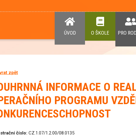
ÚVOD
O ŠKOLE
PRO RO
vrat zpět
OUHRNNÁ INFORMACE O REAL
PERAČNÍHO PROGRAMU VZDĚ
ONKURENCESCHOPNOST
strační číslo:
CZ.1.07/1.2.00/08.0135