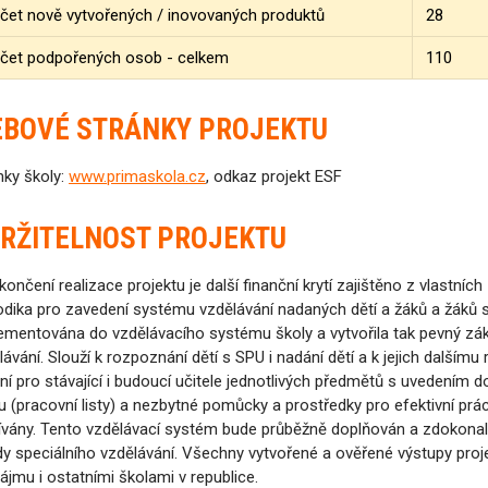
et nově vytvořených / inovovaných produktů
28
čet podpořených osob - celkem
110
EBOVÉ STRÁNKY PROJEKTU
nky školy:
www.primaskola.cz
, odkaz projekt ESF
RŽITELNOST PROJEKTU
končení realizace projektu je další finanční krytí zajištěno z vlastních
dika pro zavedení systému vzdělávání nadaných dětí a žáků a žáků s
ementována do vzdělávacího systému školy a vytvořila tak pevný zák
lávání. Slouží k rozpoznání dětí s SPU i nadání dětí a k jejich dalšímu
ní pro stávající i budoucí učitele jednotlivých předmětů s uvedením 
u (pracovní listy) a nezbytné pomůcky a prostředky pro efektivní prác
ívány. Tento vzdělávací systém bude průběžně doplňován a zdokonal
dy speciálního vzdělávání. Všechny vytvořené a ověřené výstupy pro
zájmu i ostatními školami v republice.