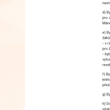
nast
d) B
pro 
Máne
e) B
žáků
- v 
pro ž
- by
vytv
reed
f) B
knih
před 
g) B
h) D
výuk