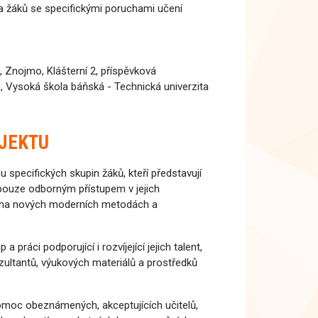
a žáků se specifickými poruchami učení
 Znojmo, Klášterní 2, příspěvková
, Vysoká škola báňská - Technická univerzita
OJEKTU
 specifických skupin žáků, kteří představují
 pouze odborným přístupem v jejich
ný na nových moderních metodách a
práci podporující i rozvíjející jejich talent,
ultantů, výukových materiálů a prostředků
pomoc obeznámených, akceptujících učitelů,