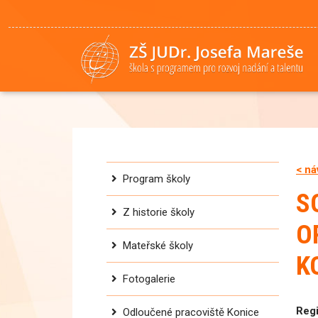
< ná
Program školy
S
Z historie školy
O
Mateřské školy
K
Fotogalerie
Regi
Odloučené pracoviště Konice