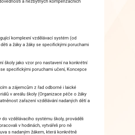
 i dovedností a nezbytných kompenzačních
ngující komplexní vzdělávací systém (od
é děti a žáky a žáky se specifickými poruchami
ní školy jako vzor pro nastavení na konkrétní
 se specifickými poruchami učení, Koncepce
jícím a zájemcům z řad odborné i laické
riálů v areálu školy (Organizace péče o žáky
atněnost zařazení vzdělávání nadaných dětí a
dy do vzdělávacího systému školy, prováděli
racovali v hodinách, vytvářeli pro ně
mlouva s nadaným žákem, která konkrétně