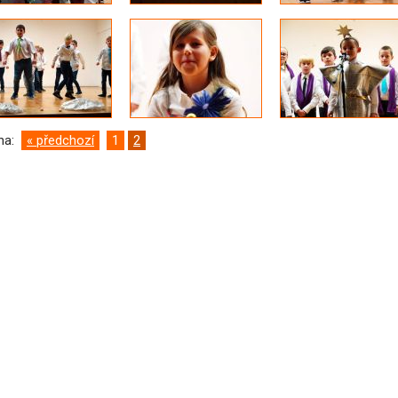
ana:
« předchozí
1
2