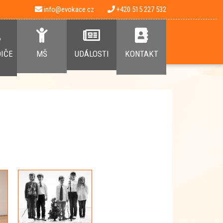
info@evokace.cz
+420 515 227 532
DIČE
MŠ
UDÁLOSTI
KONTAKT