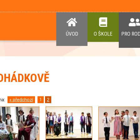
ÚVOD
O ŠKOLE
PRO RO
OHÁDKOVĚ
ana:
« předchozí
1
2