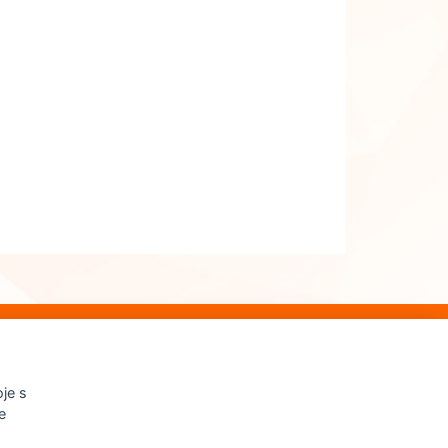
je s
e