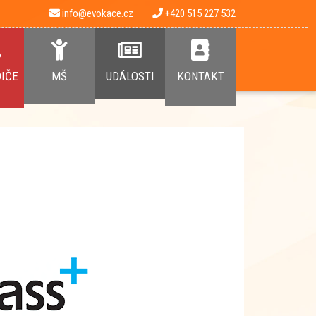
info@evokace.cz
+420 515 227 532
DIČE
MŠ
UDÁLOSTI
KONTAKT