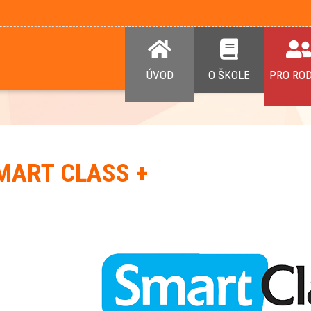
ÚVOD
O ŠKOLE
PRO RO
MART CLASS +